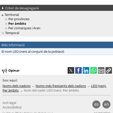
Criteri de desagregació
Territorial
Per províncies
Per àmbits
Per comarques i Aran
Temporal
Més informació
El nom LEO (nen) al conjunt de la població
Opinar
Sou aquí:
Noms dels nadons
Noms més freqüents dels nadons
LEO (nen).
Per àmbits
Nom del nadó: LEO (nen). Per àmbits
Avís legal
es
en
Accessibilitat