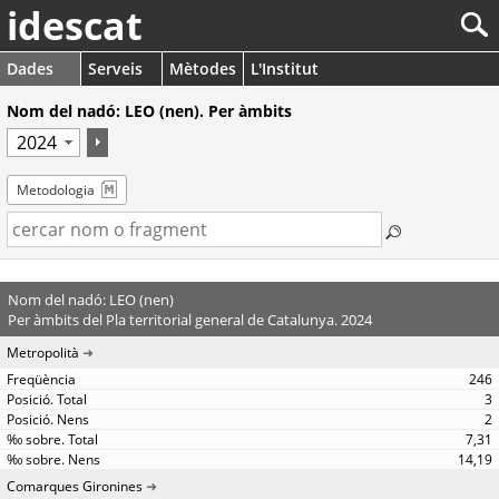
idescat
Dades
Serveis
Mètodes
L'Institut
Nom del nadó: LEO (nen). Per àmbits
Metodologia
Nom del nadó: LEO (nen)
Per àmbits del Pla territorial general de Catalunya. 2024
Metropolità
246
3
2
7,31
14,19
Comarques Gironines