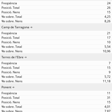
24
26
15
4,25
8,26
Camp de Tarragona
21
17
10
5,54
10,96
Terres de l'Ebre
7
15
9
5,72
11,18
Ponent
11
31
15
4,01
7,87