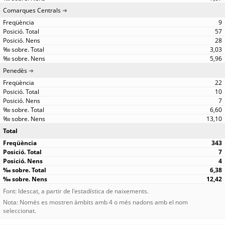
Comarques Centrals
9
57
28
3,03
5,96
Penedès
22
10
7
6,60
13,10
Total
343
7
4
6,38
12,42
Font: Idescat, a partir de l'estadística de naixements.
Nota: Només es mostren àmbits amb 4 o més nadons amb el nom
seleccionat.