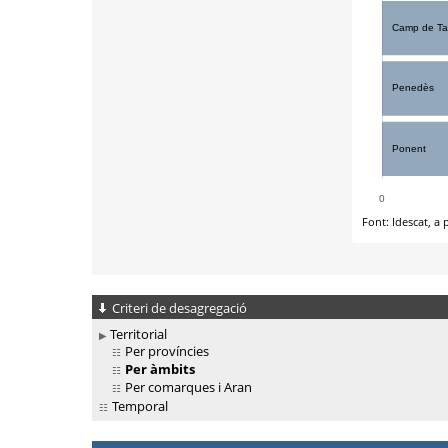
Criteri de desagregació
Territorial
Per províncies
Per àmbits
Per comarques i Aran
Temporal