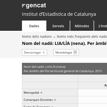
Institut d’Estadística de Catalunya
Dades
Serveis
Mètodes
L'Ins
Noms dels nadons
Noms més freqüents dels nad
Nom del nadó: LIA/LÍA (nena). Per àmbi
Descarregar
Metodologia
Nom del nadó: LIA/LÍA (nena)
Per àmbits del Pla territorial general de Catalunya. 2015
F
Metropolità
Comarques Gironines
Camp de Tarragona