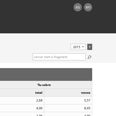
es
en
‰ sobre
total
nenes
2,68
5,57
4,06
8,45
2,36
4,90