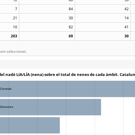
7
84
42
21
30
14
10
82
41
203
69
30
om seleccionat.