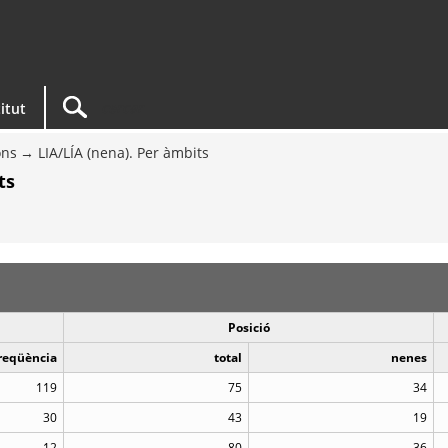
titut
ons
LIA/LÍA (nena). Per àmbits
ts
Posició
reqüència
total
nenes
119
75
34
30
43
19
12
80
36