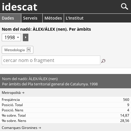
idescat
Dades
Serveis
Mètodes
L'Institut
Nom del nadó: ÀLEX/ÁLEX (nen). Per àmbits
Metodologia
Nom del nadó: ÀLEX/ÁLEX (nen)
Per àmbits del Pla territorial general de Catalunya. 1998
Metropolità
560
9
4
14,87
28,56
Comarques Gironines