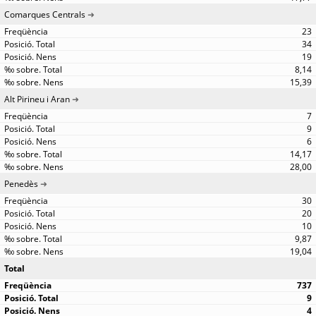
Comarques Centrals
23
34
19
8,14
15,39
Alt Pirineu i Aran
7
9
6
14,17
28,00
Penedès
30
20
10
9,87
19,04
Total
737
9
4