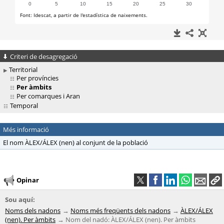
Criteri de desagregació
Territorial
Per províncies
Per àmbits
Per comarques i Aran
Temporal
Més informació
El nom ÀLEX/ÁLEX (nen) al conjunt de la població
Opinar
Sou aquí:
Noms dels nadons
Noms més freqüents dels nadons
ÀLEX/ÁLEX
(nen). Per àmbits
Nom del nadó: ÀLEX/ÁLEX (nen). Per àmbits