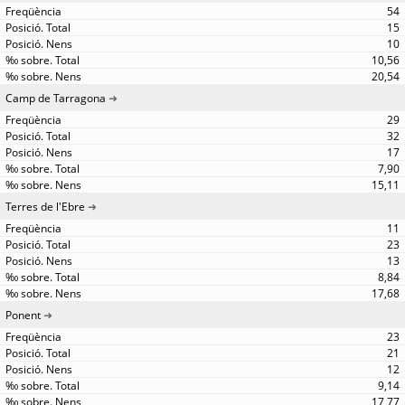
54
15
10
10,56
20,54
Camp de Tarragona
29
32
17
7,90
15,11
Terres de l'Ebre
11
23
13
8,84
17,68
Ponent
23
21
12
9,14
17,77