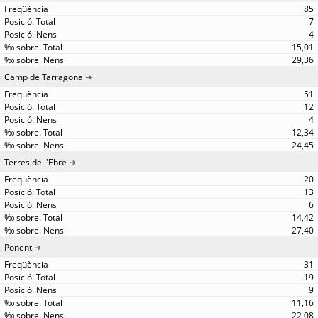
85
7
4
15,01
29,36
Camp de Tarragona
51
12
4
12,34
24,45
Terres de l'Ebre
20
13
6
14,42
27,40
Ponent
31
19
9
11,16
22,08