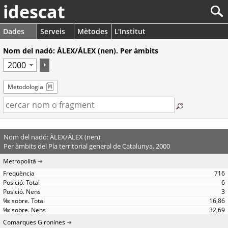
idescat
Dades
Serveis
Mètodes
L'Institut
Nom del nadó: ÀLEX/ÁLEX (nen). Per àmbits
Metodologia
Nom del nadó: ÀLEX/ÁLEX (nen)
Per àmbits del Pla territorial general de Catalunya. 2000
Metropolità
716
6
3
16,86
32,69
Comarques Gironines