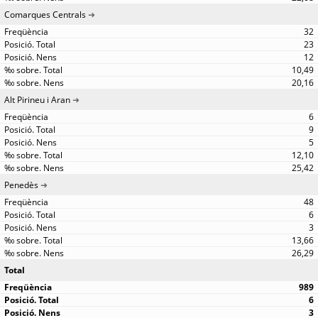
Comarques Centrals
32
23
12
10,49
20,16
Alt Pirineu i Aran
6
9
5
12,10
25,42
Penedès
48
6
3
13,66
26,29
Total
989
6
3