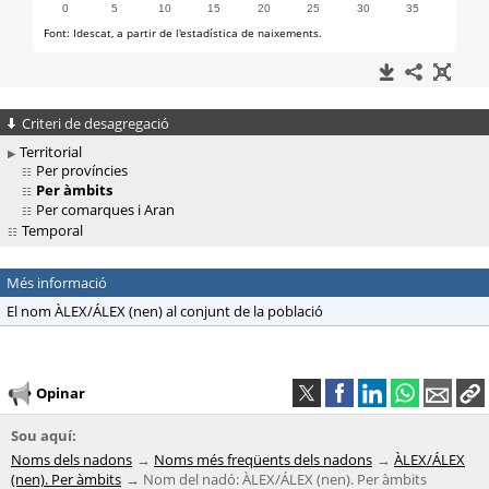
Criteri de desagregació
Territorial
Per províncies
Per àmbits
Per comarques i Aran
Temporal
Més informació
El nom ÀLEX/ÁLEX (nen) al conjunt de la població
Opinar
Sou aquí:
Noms dels nadons
Noms més freqüents dels nadons
ÀLEX/ÁLEX
(nen). Per àmbits
Nom del nadó: ÀLEX/ÁLEX (nen). Per àmbits