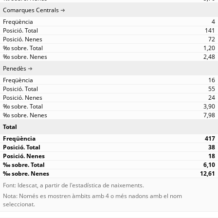
Comarques Centrals
4
141
72
1,20
2,48
Penedès
16
55
24
3,90
7,98
Total
417
38
18
6,10
12,61
Font: Idescat, a partir de l'estadística de naixements.
Nota: Només es mostren àmbits amb 4 o més nadons amb el nom
seleccionat.