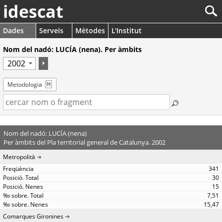
idescat
Dades
Serveis
Mètodes
L'Institut
Nom del nadó: LUCÍA (nena). Per àmbits
Metodologia
Nom del nadó: LUCÍA (nena)
Per àmbits del Pla territorial general de Catalunya. 2002
Metropolità
341
30
15
7,51
15,47
Comarques Gironines