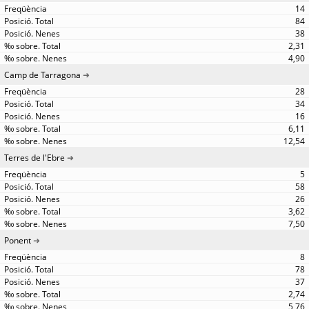
14
84
38
2,31
4,90
Camp de Tarragona
28
34
16
6,11
12,54
Terres de l'Ebre
5
58
26
3,62
7,50
Ponent
8
78
37
2,74
5,76