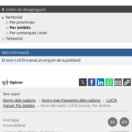
Criteri de desagregació
Territorial
Per províncies
Per àmbits
Per comarques i Aran
Temporal
Més informació
El nom LUCÍA (nena) al conjunt de la població
Opinar
Sou aquí:
Noms dels nadons
Noms més freqüents dels nadons
LUCÍA
(nena). Per àmbits
Nom del nadó: LUCÍA (nena). Per àmbits
Avís legal
es
en
Accessibilitat