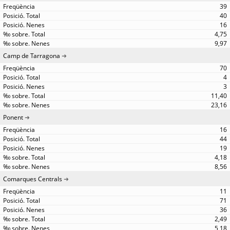
39
40
16
4,75
9,97
Camp de Tarragona
70
4
3
11,40
23,16
Ponent
16
44
19
4,18
8,56
Comarques Centrals
11
71
36
2,49
5,18