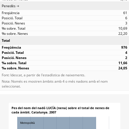
Penedès
61
6
3
10,69
22,20
Total
976
4
2
11,66
24,05
Font: Idescat, a partir de l'estadística de naixements.
Nota: Només es mostren àmbits amb 4 o més nadons amb el nom
seleccionat.