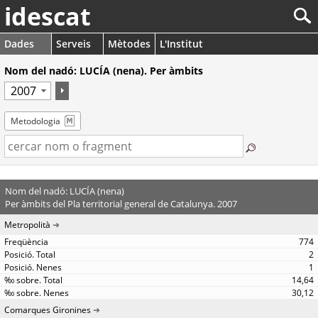
idescat
Dades
Serveis
Mètodes
L'Institut
Nom del nadó: LUCÍA (nena). Per àmbits
Metodologia
Nom del nadó: LUCÍA (nena)
Per àmbits del Pla territorial general de Catalunya. 2007
Metropolità
774
2
1
14,64
30,12
Comarques Gironines