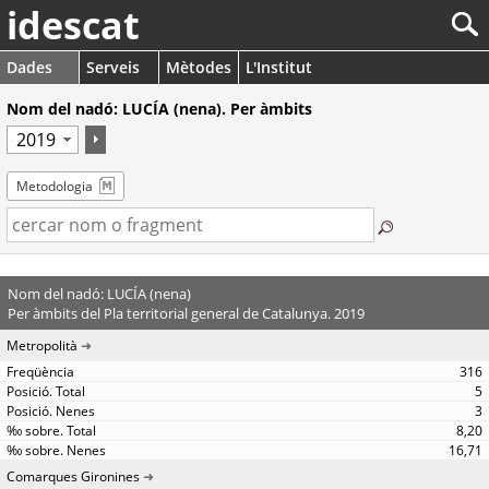
idescat
Dades
Serveis
Mètodes
L'Institut
Nom del nadó: LUCÍA (nena). Per àmbits
Metodologia
Nom del nadó: LUCÍA (nena)
Per àmbits del Pla territorial general de Catalunya. 2019
Metropolità
316
5
3
8,20
16,71
Comarques Gironines