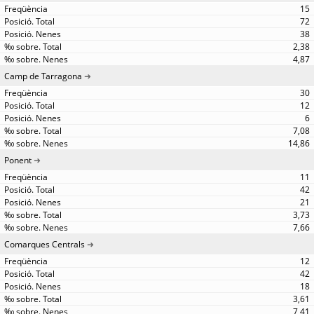
15
72
38
2,38
4,87
Camp de Tarragona
30
12
6
7,08
14,86
Ponent
11
42
21
3,73
7,66
Comarques Centrals
12
42
18
3,61
7,41