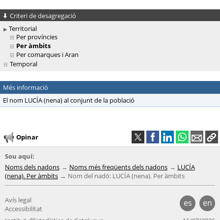
Criteri de desagregació
Territorial
Per províncies
Per àmbits
Per comarques i Aran
Temporal
Més informació
El nom LUCÍA (nena) al conjunt de la població
Opinar
Sou aquí:
Noms dels nadons
Noms més freqüents dels nadons
LUCÍA
(nena). Per àmbits
Nom del nadó: LUCÍA (nena). Per àmbits
Avís legal
es
en
Accessibilitat