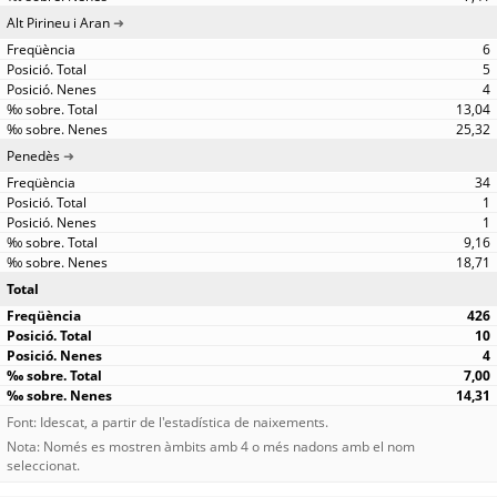
Alt Pirineu i Aran
6
5
4
13,04
25,32
Penedès
34
1
1
9,16
18,71
Total
426
10
4
7,00
14,31
Font: Idescat, a partir de l'estadística de naixements.
Nota: Només es mostren àmbits amb 4 o més nadons amb el nom
seleccionat.