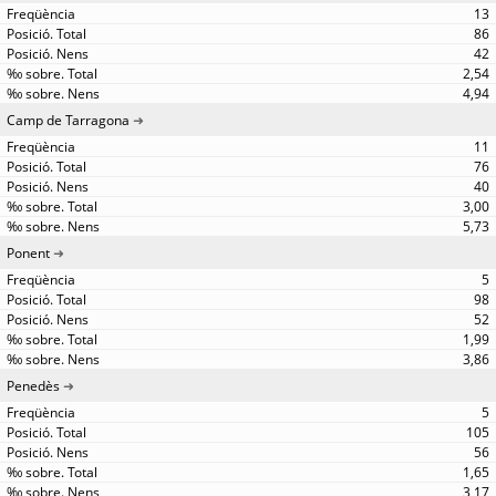
13
86
42
2,54
4,94
Camp de Tarragona
11
76
40
3,00
5,73
Ponent
5
98
52
1,99
3,86
Penedès
5
105
56
1,65
3,17