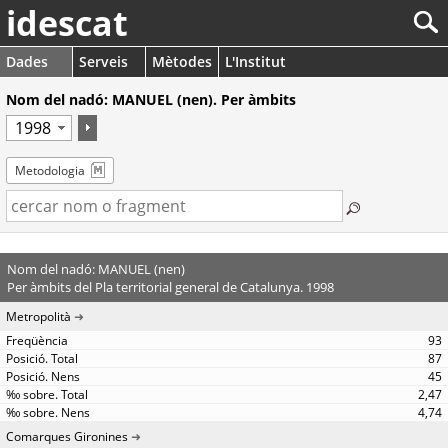
idescat
Dades
Serveis
Mètodes
L'Institut
Nom del nadó: MANUEL (nen). Per àmbits
Metodologia
Nom del nadó: MANUEL (nen)
Per àmbits del Pla territorial general de Catalunya. 1998
Metropolità
93
87
45
2,47
4,74
Comarques Gironines