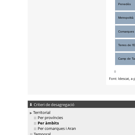
Criteri de desagregació
Territorial
Per províncies
Per àmbits
Per comarques i Aran
Temporal