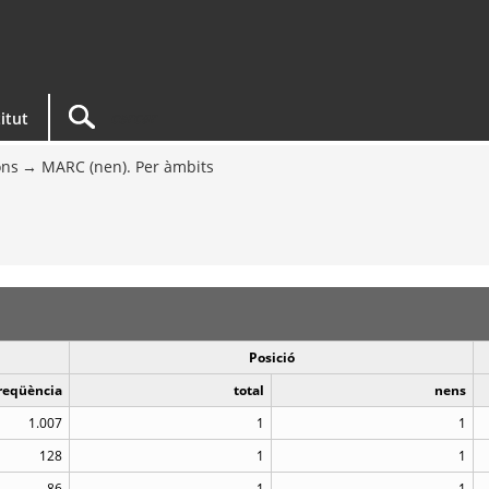
titut
ons
MARC (nen). Per àmbits
Posició
reqüència
total
nens
1.007
1
1
128
1
1
86
1
1