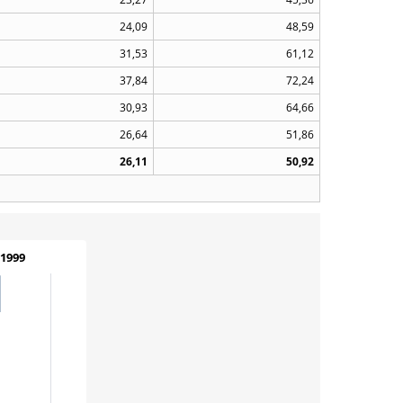
24,09
48,59
31,53
61,12
37,84
72,24
30,93
64,66
26,64
51,86
26,11
50,92