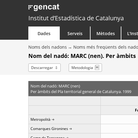
Institut d’Estadística de Catalunya
Dades
Serveis
Mètodes
L'Ins
Noms dels nadons
Noms més freqüents dels nad
Nom del nadó: MARC (nen). Per àmbits
Descarregar
Metodologia
Nom del nadó: MARC (nen)
Per àmbits del Pla territorial general de Catalunya. 1999
F
Metropolità
Comarques Gironines
Camp de Tarragona