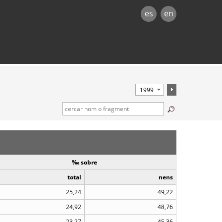
es
en
‰ sobre
total
nens
25,24
49,22
24,92
48,76
23,27
45,36