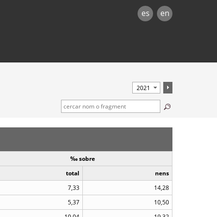
es
en
‰ sobre
total
nens
7,33
14,28
5,37
10,50
10,04
19,32