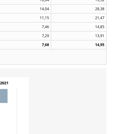
14,04
28,38
11,15
21,47
7,46
14,85
7,29
13,91
7,68
14,95