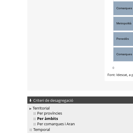
Criteri de desagregació
Territorial
Per províncies
Per àmbits
Per comarques i Aran
Temporal