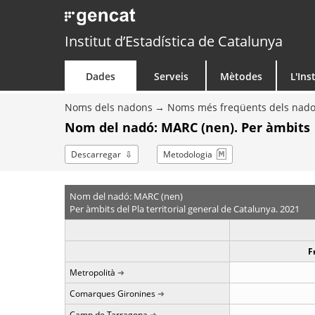
Institut d’Estadística de Catalunya
Dades
Serveis
Mètodes
L'Ins
Noms dels nadons
Noms més freqüents dels nad
Nom del nadó: MARC (nen). Per àmbits
Descarregar
Metodologia
Nom del nadó: MARC (nen)
Per àmbits del Pla territorial general de Catalunya. 2021
F
Metropolità
Comarques Gironines
Camp de Tarragona