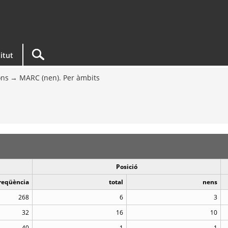
titut
ons
MARC (nen). Per àmbits
Posició
reqüència
total
nens
268
6
3
32
16
10
40
1
1