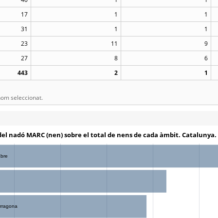
17
1
1
31
1
1
23
11
9
27
8
6
443
2
1
om seleccionat.