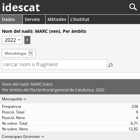
idescat
Dades
Serveis
Mètodes
L'Institut
Nom del nadó: MARC (nen). Per àmbits
Metodologia
Nom del nadó: MARC (nen)
Per àmbits del Pla territorial general de Catalunya. 2022
Metropolità
238
9
4
6,71
12,92
Comarques Gironines