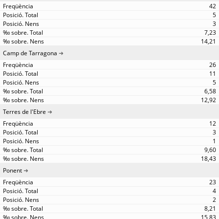
42
5
3
7,23
14,21
Camp de Tarragona
26
11
5
6,58
12,92
Terres de l'Ebre
12
3
1
9,60
18,43
Ponent
23
4
2
8,21
15,83