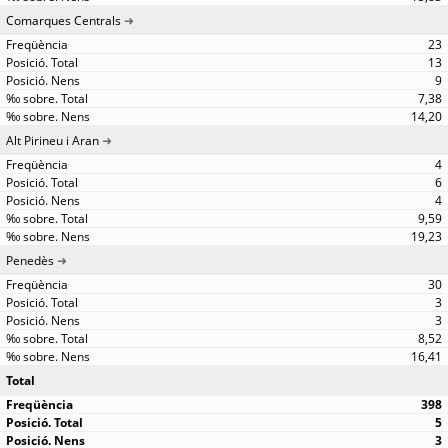
Comarques Centrals
23
13
9
7,38
14,20
Alt Pirineu i Aran
4
6
4
9,59
19,23
Penedès
30
3
3
8,52
16,41
Total
398
5
3