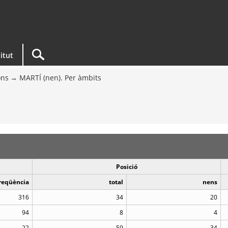
titut
ons
MARTÍ (nen). Per àmbits
Posició
reqüència
total
nens
316
34
20
94
8
4
22
59
34