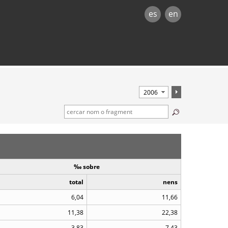
es
en
‰ sobre
total
nens
6,04
11,66
11,38
22,38
3,83
7,43