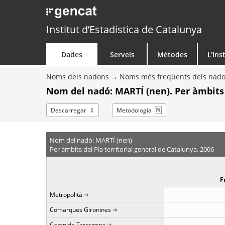
Institut d’Estadística de Catalunya
Dades
Serveis
Mètodes
L'Ins
Noms dels nadons
Noms més freqüents dels nad
Nom del nadó: MARTÍ (nen). Per àmbits
Descarregar
Metodologia
Nom del nadó: MARTÍ (nen)
Per àmbits del Pla territorial general de Catalunya. 2006
F
Metropolità
Comarques Gironines
Camp de Tarragona