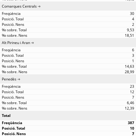
Comarques Centrals
30
4
2
9,53
18,51
Alt Pirineu i Aran
6
3
1
14,63
28,99
Penedès
23
12
7
6,46
12,39
Total
387
10
7