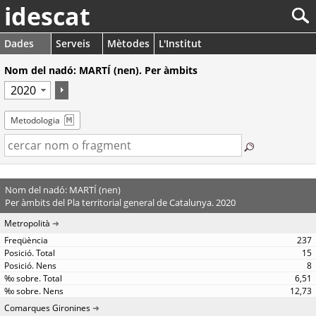
idescat
Dades
Serveis
Mètodes
L'Institut
Nom del nadó: MARTÍ (nen). Per àmbits
Metodologia
Nom del nadó: MARTÍ (nen)
Per àmbits del Pla territorial general de Catalunya. 2020
Metropolità
237
15
8
6,51
12,73
Comarques Gironines