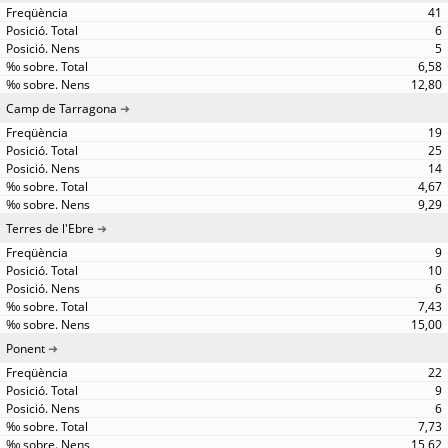
41
6
5
6,58
12,80
Camp de Tarragona
19
25
14
4,67
9,29
Terres de l'Ebre
9
10
6
7,43
15,00
Ponent
22
9
6
7,73
15,62