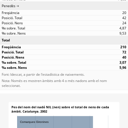
Penedès
20
42
24
4,87
9,53
Total
210
72
40
3,07
5,96
Font: Idescat, a partir de l'estadística de naixements.
Nota: Només es mostren àmbits amb 4 o més nadons amb el nom
seleccionat.