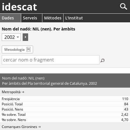
idescat
Dades
Serveis
Mètodes
L'Institut
Nom del nadó: NIL (nen). Per àmbits
Metodologia
Nom del nadó: NIL (nen)
Per àmbits del Pla territorial general de Catalunya. 2002
Metropolità
110
84
43
2,42
4,70
Comarques Gironines