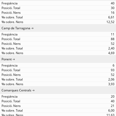
40
30
16
6,61
12,52
Camp de Tarragona
11
88
52
2,40
4,69
Ponent
6
93
52
2,06
3,93
Comarques Centrals
20
40
21
6,00
11,63