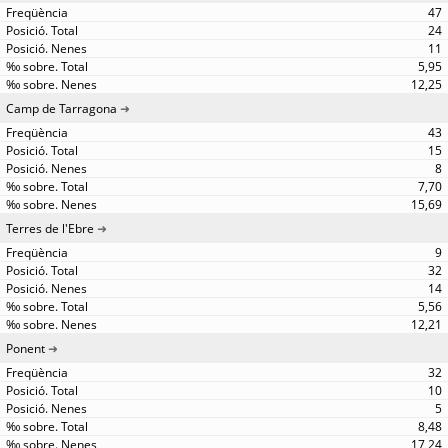
47
24
11
5,95
12,25
Camp de Tarragona
43
15
8
7,70
15,69
Terres de l'Ebre
9
32
14
5,56
12,21
Ponent
32
10
5
8,48
17,24