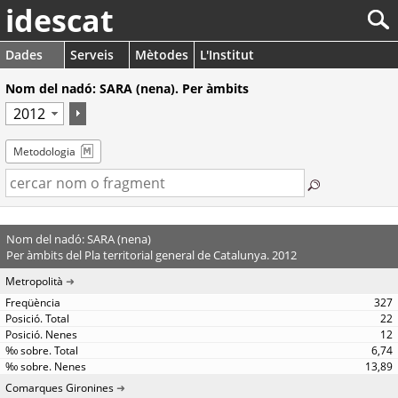
idescat
Dades
Serveis
Mètodes
L'Institut
Nom del nadó: SARA (nena). Per àmbits
Metodologia
Nom del nadó: SARA (nena)
Per àmbits del Pla territorial general de Catalunya. 2012
Metropolità
327
22
12
6,74
13,89
Comarques Gironines