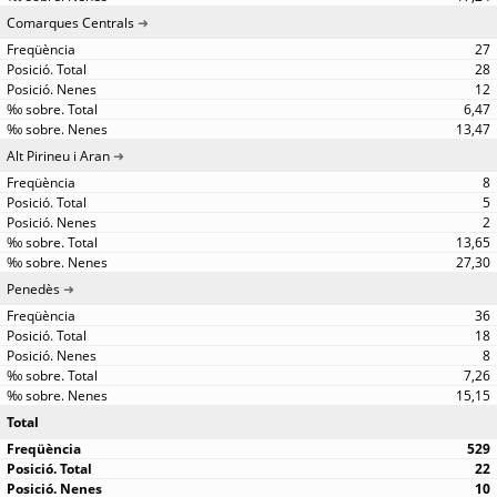
Comarques Centrals
27
28
12
6,47
13,47
Alt Pirineu i Aran
8
5
2
13,65
27,30
Penedès
36
18
8
7,26
15,15
Total
529
22
10