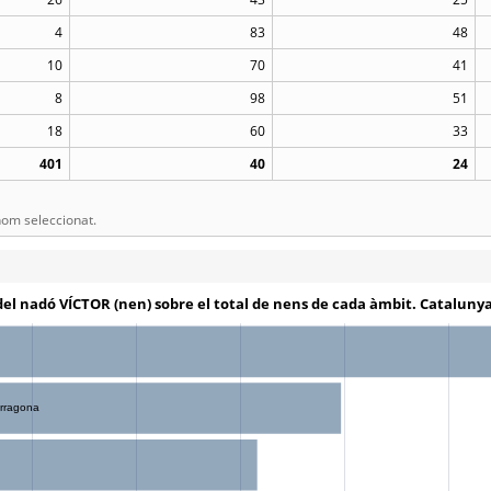
4
83
48
10
70
41
8
98
51
18
60
33
401
40
24
om seleccionat.