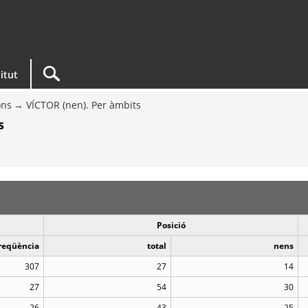
titut
ons
VÍCTOR (nen). Per àmbits
s
Posició
reqüència
total
nens
307
27
14
27
54
30
26
43
25