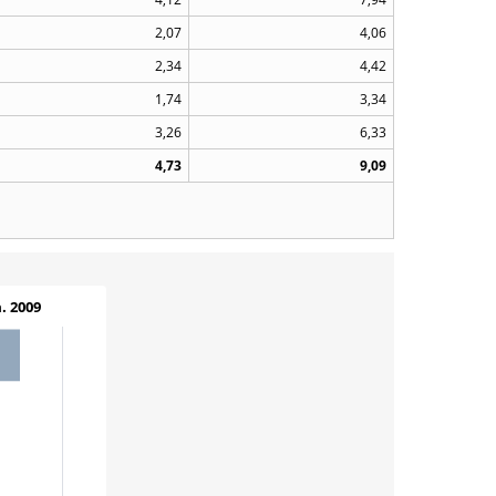
2,07
4,06
2,34
4,42
1,74
3,34
3,26
6,33
4,73
9,09