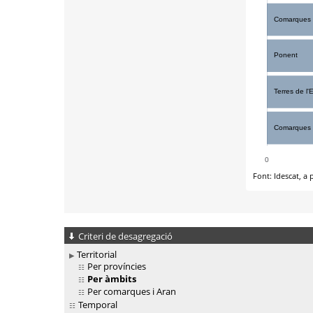
Criteri de desagregació
Territorial
Per províncies
Per àmbits
Per comarques i Aran
Temporal