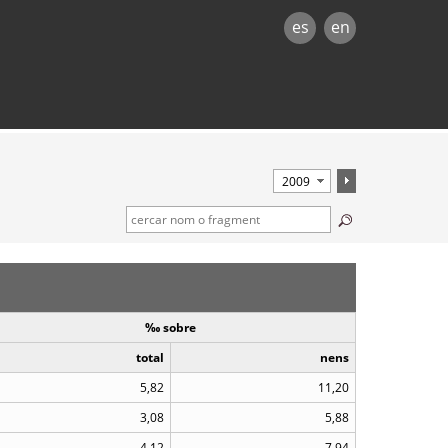
es
en
‰ sobre
total
nens
5,82
11,20
3,08
5,88
4,12
7,94