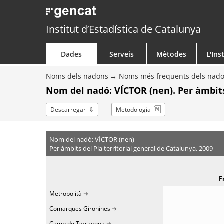
Institut d’Estadística de Catalunya
Dades
Serveis
Mètodes
L'Ins
Noms dels nadons
Noms més freqüents dels nad
Nom del nadó: VÍCTOR (nen). Per àmbit
Descarregar
Metodologia
Nom del nadó: VÍCTOR (nen)
Per àmbits del Pla territorial general de Catalunya. 2009
F
Metropolità
Comarques Gironines
Camp de Tarragona