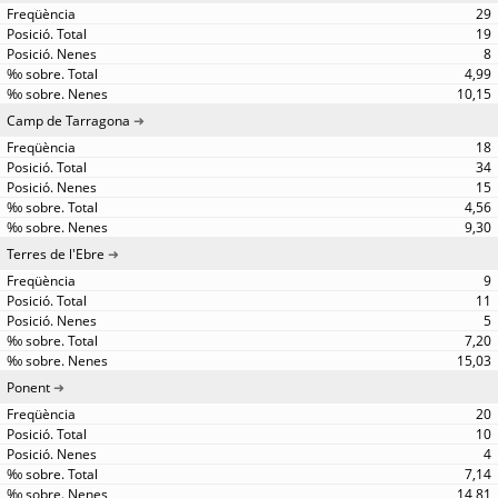
29
19
8
4,99
10,15
Camp de Tarragona
18
34
15
4,56
9,30
Terres de l'Ebre
9
11
5
7,20
15,03
Ponent
20
10
4
7,14
14,81