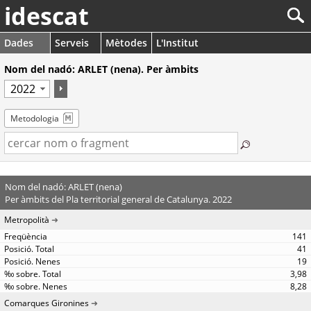
idescat
Dades
Serveis
Mètodes
L'Institut
Nom del nadó: ARLET (nena). Per àmbits
Metodologia
Nom del nadó: ARLET (nena)
Per àmbits del Pla territorial general de Catalunya. 2022
Metropolità
141
41
19
3,98
8,28
Comarques Gironines