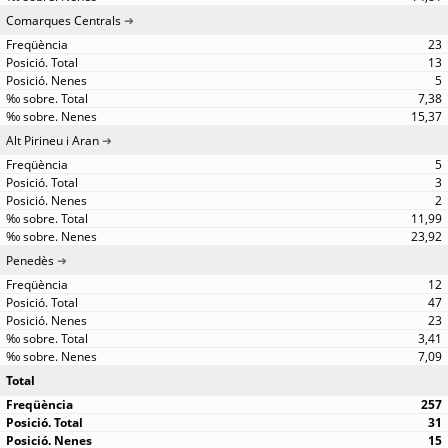
Comarques Centrals
23
13
5
7,38
15,37
Alt Pirineu i Aran
5
3
2
11,99
23,92
Penedès
12
47
23
3,41
7,09
Total
257
31
15