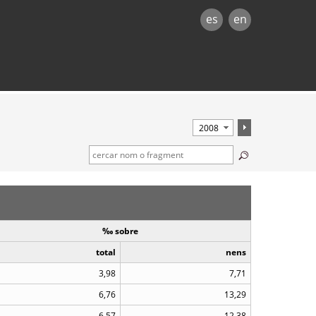
es
en
‰ sobre
total
nens
3,98
7,71
6,76
13,29
6,57
12,38