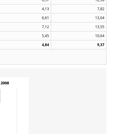
4,13
7,82
6,61
13,04
7,12
13,55
5,45
10,64
4,84
9,37