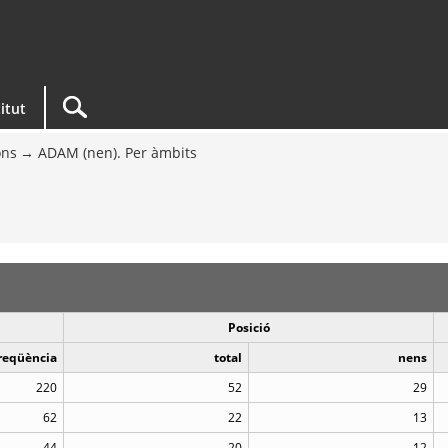
titut
ons
ADAM (nen). Per àmbits
Posició
reqüència
total
nens
220
52
29
62
22
13
44
20
12