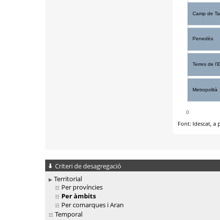
Criteri de desagregació
Territorial
Per províncies
Per àmbits
Per comarques i Aran
Temporal