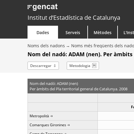
Institut d’Estadística de Catalunya
Dades
Serveis
Mètodes
L'Ins
Noms dels nadons
Noms més freqüents dels nad
Nom del nadó: ADAM (nen). Per àmbits
Descarregar
Metodologia
Nom del nadó: ADAM (nen)
Per àmbits del Pla territorial general de Catalunya. 2008
F
Metropolità
Comarques Gironines
Camp de Tarragona