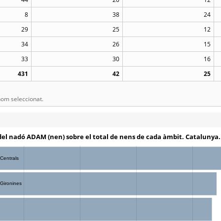
8
38
24
29
25
12
34
26
15
33
30
16
431
42
25
om seleccionat.