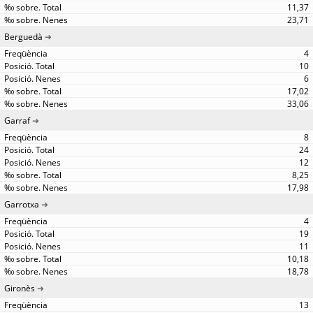
11,37
23,71
Berguedà
4
10
6
17,02
33,06
Garraf
8
24
12
8,25
17,98
Garrotxa
4
19
11
10,18
18,78
Gironès
13