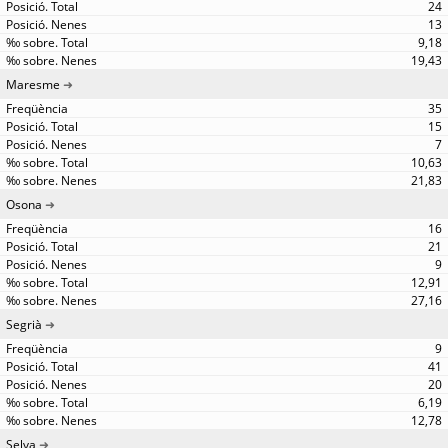
24
13
9,18
19,43
Maresme
35
15
7
10,63
21,83
Osona
16
21
9
12,91
27,16
Segrià
9
41
20
6,19
12,78
Selva