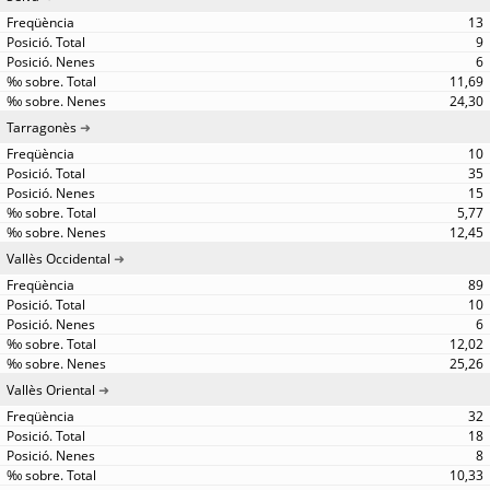
13
9
6
11,69
24,30
Tarragonès
10
35
15
5,77
12,45
Vallès Occidental
89
10
6
12,02
25,26
Vallès Oriental
32
18
8
10,33