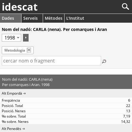
idescat
Dades
Serveis
Mètodes
L'Institut
Nom del nadó: CARLA (nena). Per comarques i Aran
Metodologia
Nom del nadó: CARLA (nena)
Per comarques i Aran. 1998
Alt Empordà
6
22
13
7,19
14,32
Alt Penedès