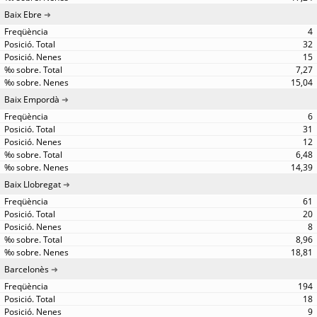
Baix Ebre
4
32
15
7,27
15,04
Baix Empordà
6
31
12
6,48
14,39
Baix Llobregat
61
20
8
8,96
18,81
Barcelonès
194
18
9