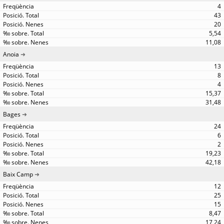
4
43
20
5,54
11,08
Anoia
13
8
4
15,37
31,48
Bages
24
6
2
19,23
42,18
Baix Camp
12
25
15
8,47
17,24