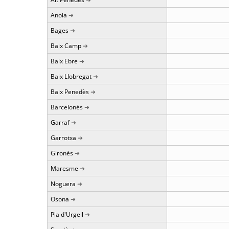
Anoia
Bages
Baix Camp
Baix Ebre
Baix Llobregat
Baix Penedès
Barcelonès
Garraf
Garrotxa
Gironès
Maresme
Noguera
Osona
Pla d'Urgell