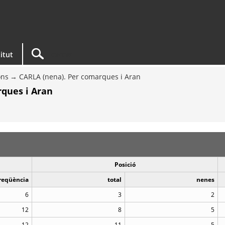
titut
ons
CARLA (nena). Per comarques i Aran
ques i Aran
Posició
reqüència
total
nenes
6
3
2
12
8
5
12
11
5