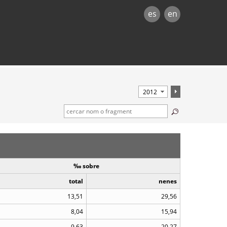
es
en
‰ sobre
total
nenes
13,51
29,56
8,04
15,94
9,63
20,27