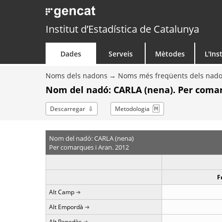
Institut d’Estadística de Catalunya
Dades
Serveis
Mètodes
L'Ins
Noms dels nadons
Noms més freqüents dels nad
Nom del nadó: CARLA (nena). Per comar
Descarregar
Metodologia
Nom del nadó: CARLA (nena)
Per comarques i Aran. 2012
F
Alt Camp
Alt Empordà
Alt Penedès