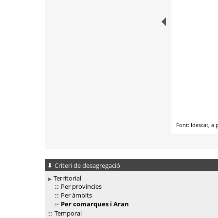
Criteri de desagregació
Territorial
Per províncies
Per àmbits
Per comarques i Aran
Temporal