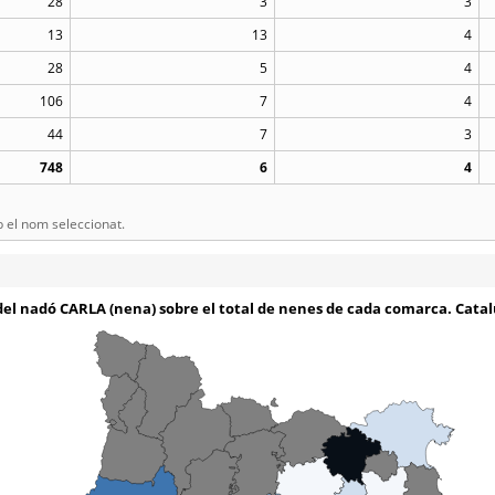
28
3
3
13
13
4
28
5
4
106
7
4
44
7
3
748
6
4
el nom seleccionat.