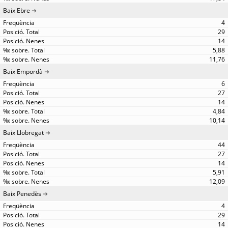
Baix Ebre
4
29
14
5,88
11,76
Baix Empordà
6
27
14
4,84
10,14
Baix Llobregat
44
27
14
5,91
12,09
Baix Penedès
4
29
14