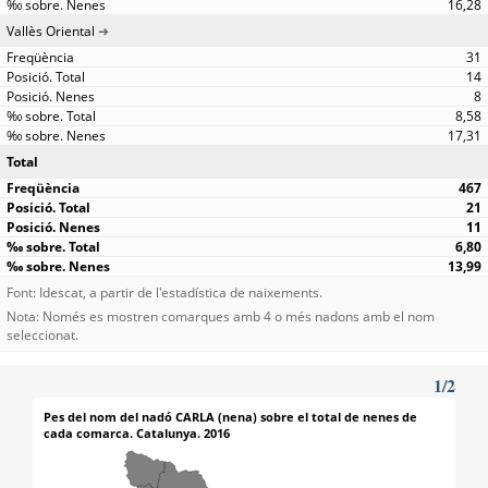
16,28
Vallès Oriental
31
14
8
8,58
17,31
Total
467
21
11
6,80
13,99
Font: Idescat, a partir de l'estadística de naixements.
Nota: Només es mostren comarques amb 4 o més nadons amb el nom
seleccionat.