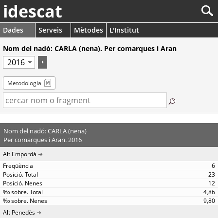
idescat
Dades
Serveis
Mètodes
L'Institut
Nom del nadó: CARLA (nena). Per comarques i Aran
Metodologia
Nom del nadó: CARLA (nena)
Per comarques i Aran. 2016
Alt Empordà
6
23
12
4,86
9,80
Alt Penedès