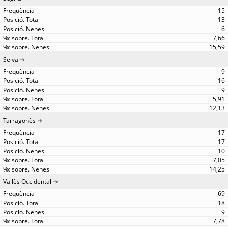
15
13
6
7,66
15,59
Selva
9
16
9
5,91
12,13
Tarragonès
17
17
10
7,05
14,25
Vallès Occidental
69
18
9
7,78