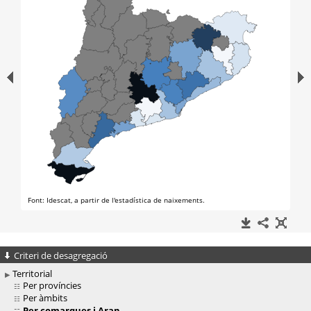
Criteri de desagregació
Territorial
Per províncies
Per àmbits
Per comarques i Aran