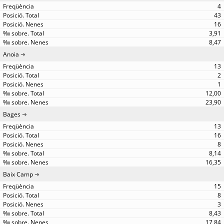
4
43
16
3,91
8,47
Anoia
13
2
1
12,00
23,90
Bages
13
16
8
8,14
16,35
Baix Camp
15
8
3
8,43
17,84