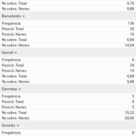
4,76
9,88
Barcelonès
136
20
10
6,84
14,04
Garraf
6
34
19
4,88
9,88
Garrotxa
5
9
5
10,22
20,66
Gironès
9