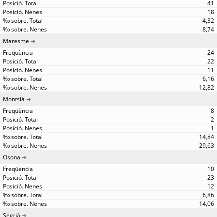
41
18
4,32
8,74
Maresme
24
22
11
6,16
12,82
Montsià
8
2
1
14,84
29,63
Osona
10
23
12
6,86
14,06
Segrià