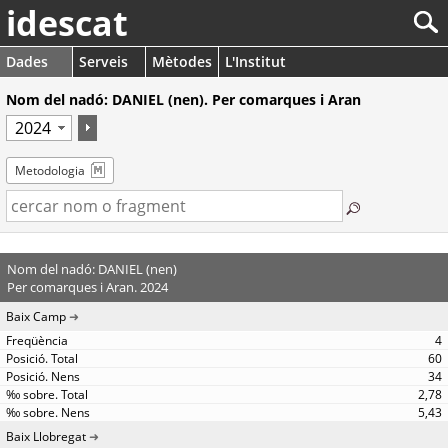
idescat
Dades
Serveis
Mètodes
L'Institut
Nom del nadó: DANIEL (nen). Per comarques i Aran
Metodologia
Nom del nadó: DANIEL (nen)
Per comarques i Aran. 2024
Baix Camp
4
60
34
2,78
5,43
Baix Llobregat