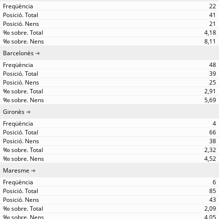
22
41
21
4,18
8,11
Barcelonès
48
39
25
2,91
5,69
Gironès
4
66
38
2,32
4,52
Maresme
6
85
43
2,09
4,05