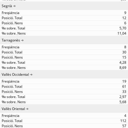
Segrià
9
12
6
5,70
11,04
Tarragonès
8
30
15
4,28
8,69
Vallès Occidental
19
61
33
2,97
5,68
Vallès Oriental
4
112
57