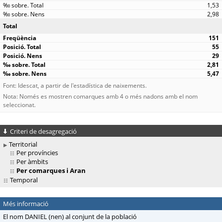
1,53
2,98
Total
151
55
29
2,81
5,47
Font: Idescat, a partir de l'estadística de naixements.
Nota: Només es mostren comarques amb 4 o més nadons amb el nom
seleccionat.
Criteri de desagregació
Territorial
Per províncies
Per àmbits
Per comarques i Aran
Temporal
Més informació
El nom DANIEL (nen) al conjunt de la població