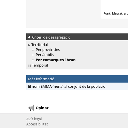
Criteri de desagregació
Territorial
Per províncies
Per àmbits
Per comarques i Aran
Temporal
Més informació
El nom EMMA (nena) al conjunt de la població
Opinar
Avís legal
Accessibilitat