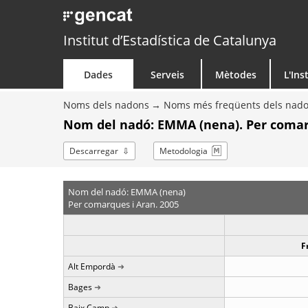
Institut d’Estadística de Catalunya
Dades
Serveis
Mètodes
L'Ins
Noms dels nadons
Noms més freqüents dels nad
Nom del nadó: EMMA (nena). Per comar
Descarregar
Metodologia
Nom del nadó: EMMA (nena)
Per comarques i Aran. 2005
F
Alt Empordà
Bages
Baix Camp