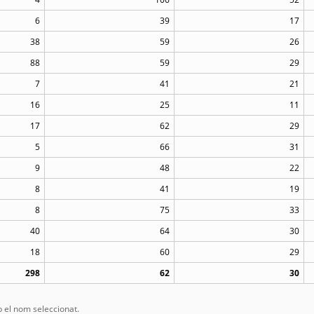
6
39
17
38
59
26
88
59
29
7
41
21
16
25
11
17
62
29
5
66
31
9
48
22
8
41
19
8
75
33
40
64
30
18
60
29
298
62
30
el nom seleccionat.