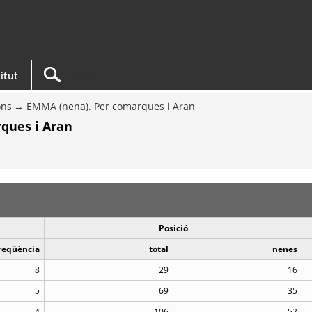
titut
ons
EMMA (nena). Per comarques i Aran
ques i Aran
Posició
reqüència
total
nenes
8
29
16
5
69
35
4
106
52