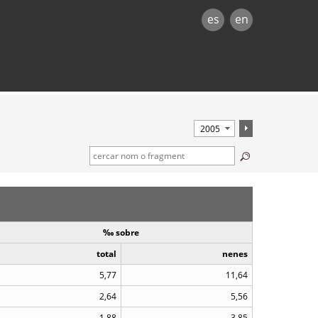
es
en
‰ sobre
total
nenes
5,77
11,64
2,64
5,56
1,88
3,85