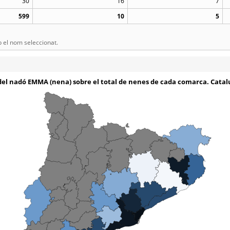
30
16
7
599
10
5
el nom seleccionat.