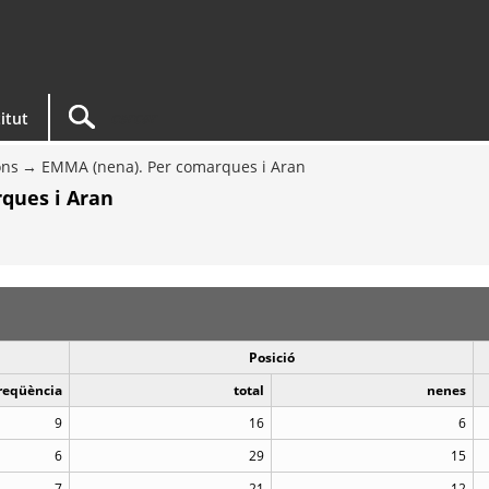
titut
ons
EMMA (nena). Per comarques i Aran
ques i Aran
Posició
reqüència
total
nenes
9
16
6
6
29
15
7
21
12