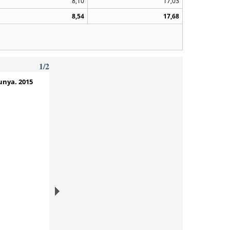
8,10
17,03
8,54
17,68