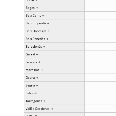
Bages
Baix Camp
Baix Empordà
Baix Llobregat
Baix Penedès
Barcelonès
Garraf
Gironès
Maresme
Osona
Segrià
Selva
Tarragonès
Vallès Occidental