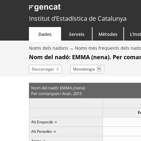
Institut d’Estadística de Catalunya
Dades
Serveis
Mètodes
L'Ins
Noms dels nadons
Noms més freqüents dels nad
Nom del nadó: EMMA (nena). Per comar
Descarregar
Metodologia
Nom del nadó: EMMA (nena)
Per comarques i Aran. 2015
F
Alt Empordà
Alt Penedès
Anoia