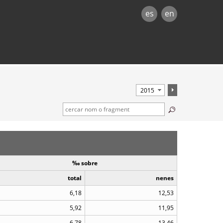
es
en
‰ sobre
total
nenes
6,18
12,53
5,92
11,95
6,78
13,46