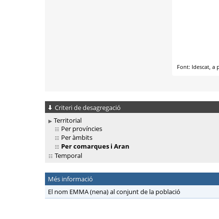
Criteri de desagregació
Territorial
Per províncies
Per àmbits
Per comarques i Aran
Temporal
Més informació
El nom EMMA (nena) al conjunt de la població