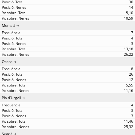
30
14
5,10
10,59
Montsià
7
4
3
13,18
26,22
Osona
8
26
12
5,55
11,16
Pla d'Urgell
4
3
3
11,46
25,32
Segrià