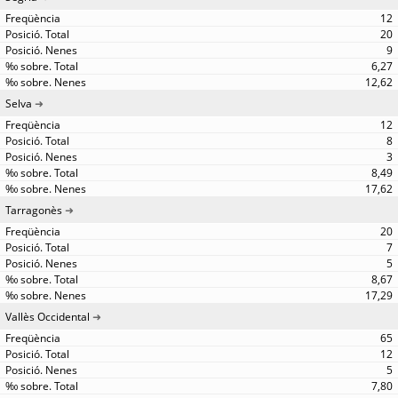
12
20
9
6,27
12,62
Selva
12
8
3
8,49
17,62
Tarragonès
20
7
5
8,67
17,29
Vallès Occidental
65
12
5
7,80