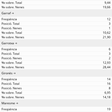
9,44
19,66
Garraf
12
3
1
10,62
21,90
Garrotxa
6
3
2
12,93
28,44
Gironès
14
16
8
6,95
14,18
Maresme
19