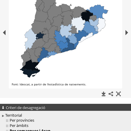
Criteri de desagregació
Territorial
Per províncies
Per àmbits
Per comarques i Aran