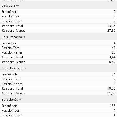
Baix Ebre
9
3
2
13,35
27,36
Baix Empordà
4
49
26
3,44
6,87
Baix Llobregat
74
2
2
10,56
21,66
Barcelonès
186
4
1