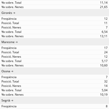
11,14
21,65
Gironès
12
11
7
6,54
13,11
Maresme
17
24
12
5,17
10,60
Osona
7
32
14
5,04
10,19
Segrià
8