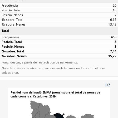
20
18
7
6,65
13,43
Total
453
8
3
7,44
15,22
Font: Idescat, a partir de l'estadística de naixements.
Nota: Només es mostren comarques amb 4 o més nadons amb el nom
seleccionat.