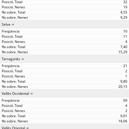
32
19
4,55
9,29
Selva
10
11
4
7,40
15,29
Tarragonès
21
2
1
9,80
20,15
Vallès Occidental
69
4
2
9,01
18,06
Vallès Oriental