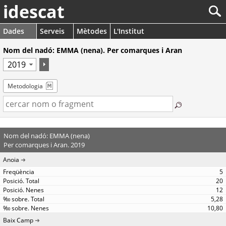
idescat
Dades
Serveis
Mètodes
L'Institut
Nom del nadó: EMMA (nena). Per comarques i Aran
Metodologia
Nom del nadó: EMMA (nena)
Per comarques i Aran. 2019
Anoia
5
20
12
5,28
10,80
Baix Camp