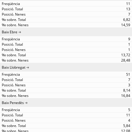
11
13
7
6,82
14,59
Baix Ebre
9
1
1
13,72
28,48
Baix Llobregat
51
7
3
8,14
16,84
Baix Penedès
5
11
4
5,84
12,08