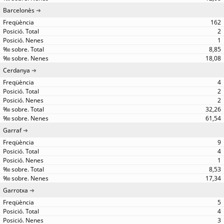
Barcelonès
162
2
1
8,85
18,08
Cerdanya
4
2
2
32,26
61,54
Garraf
9
4
1
8,53
17,34
Garrotxa
5
4
3