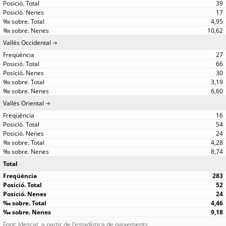
39
17
4,95
10,62
Vallès Occidental
27
66
30
3,19
6,60
Vallès Oriental
16
54
24
4,28
8,74
Total
283
52
24
4,46
9,18
Font: Idescat, a partir de l'estadística de naixements.