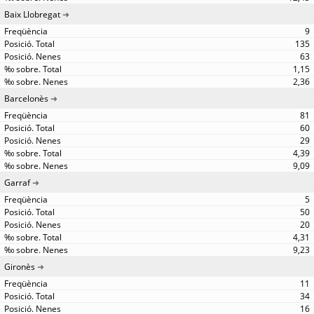
Baix Llobregat
9
135
63
1,15
2,36
Barcelonès
81
60
29
4,39
9,09
Garraf
5
50
20
4,31
9,23
Gironès
11
34
16