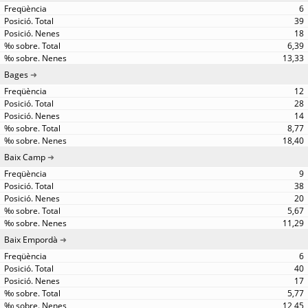
6
39
18
6,39
13,33
Bages
12
28
14
8,77
18,40
Baix Camp
9
38
20
5,67
11,29
Baix Empordà
6
40
17
5,77
12,45