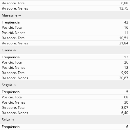
6,88
13,75
Maresme
42
16
11
10,51
21,84
Osona
13
26
12
9,99
20,87
Segrià
5
68
30
3,07
6,40
Selva
6