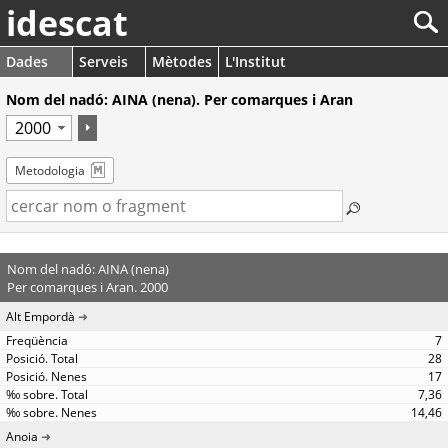
idescat
Dades
Serveis
Mètodes
L'Institut
Nom del nadó: AINA (nena). Per comarques i Aran
Metodologia
Nom del nadó: AINA (nena)
Per comarques i Aran. 2000
Alt Empordà
7
28
17
7,36
14,46
Anoia