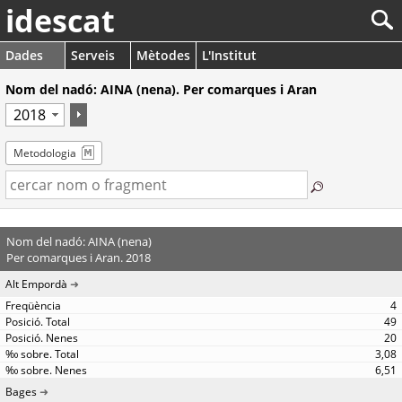
idescat
Dades
Serveis
Mètodes
L'Institut
Nom del nadó: AINA (nena). Per comarques i Aran
Metodologia
Nom del nadó: AINA (nena)
Per comarques i Aran. 2018
Alt Empordà
4
49
20
3,08
6,51
Bages