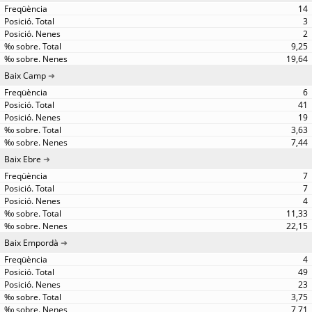
14
3
2
9,25
19,64
Baix Camp
6
41
19
3,63
7,44
Baix Ebre
7
7
4
11,33
22,15
Baix Empordà
4
49
23
3,75
7,71