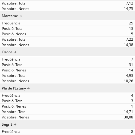
7,12
14,75
Maresme
25
13
5
7,22
14,38
Osona
7
31
14
4,93
10,26
Pla de l'Estany
4
3
1
14,71
30,08
Segrià
8