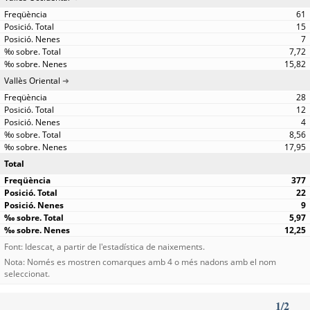
61
15
7
7,72
15,82
Vallès Oriental
28
12
4
8,56
17,95
Total
377
22
9
5,97
12,25
Font: Idescat, a partir de l'estadística de naixements.
Nota: Només es mostren comarques amb 4 o més nadons amb el nom
seleccionat.