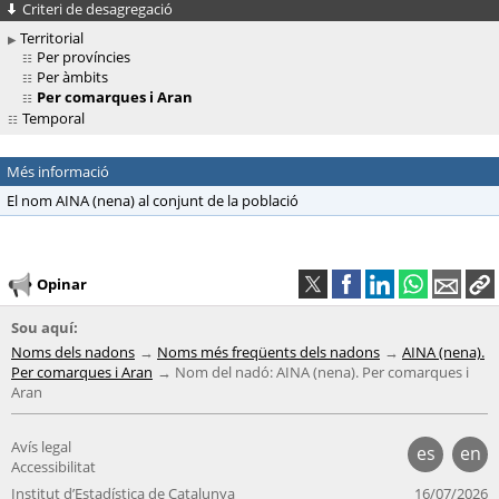
Criteri de desagregació
Territorial
Per províncies
Per àmbits
Per comarques i Aran
Temporal
Més informació
El nom AINA (nena) al conjunt de la població
Opinar
Sou aquí:
Noms dels nadons
Noms més freqüents dels nadons
AINA (nena).
Per comarques i Aran
Nom del nadó: AINA (nena). Per comarques i
Aran
Avís legal
es
en
Accessibilitat
Institut d’Estadística de Catalunya
16/07/2026