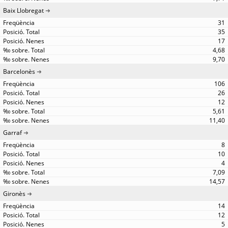
Baix Llobregat
31
35
17
4,68
9,70
Barcelonès
106
26
12
5,61
11,40
Garraf
8
10
4
7,09
14,57
Gironès
14
12
5