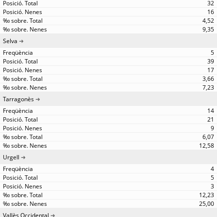
32
16
4,52
9,35
Selva
5
39
17
3,66
7,23
Tarragonès
14
21
9
6,07
12,58
Urgell
4
5
3
12,23
25,00
Vallès Occidental