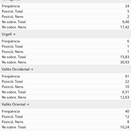
24
5
2
9,40
17,42
Urgell
6
1
1
15,83
30,93
Vallès Occidental
61
22
10
6,51
12,63
Vallès Oriental
40
12
8
10,24