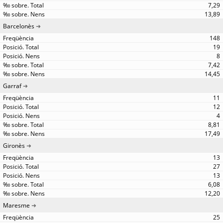
7,29
13,89
Barcelonès
148
19
8
7,42
14,45
Garraf
11
12
4
8,81
17,49
Gironès
13
27
13
6,08
12,20
Maresme
25