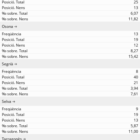
25
13
6,07
11,82
Osona
13
19
12
8,27
15,42
Segrià
8
40
21
3,94
7,61
Selva
9
19
13
5,87
11,00
Tarragonès