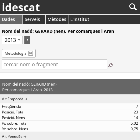
idescat
Dades
Serveis
Mètodes
L'Institut
Nom del nadó: GERARD (nen). Per comarques i Aran
Metodologia
Nom del nadó: GERARD (nen)
Per comarques i Aran. 2013
Alt Empordà
7
23
14
5,02
9,75
Alt Penedès