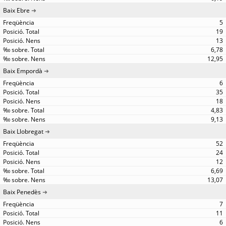
Baix Ebre
5
19
13
6,78
12,95
Baix Empordà
6
35
18
4,83
9,13
Baix Llobregat
52
24
12
6,69
13,07
Baix Penedès
7
11
6