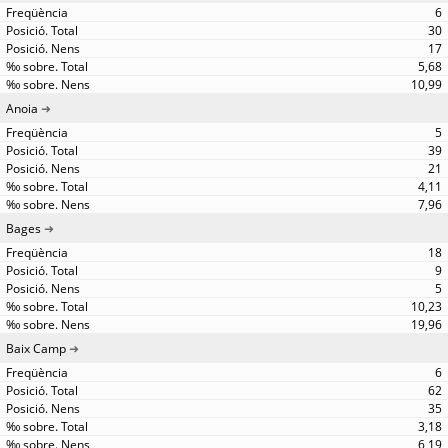
6
30
17
5,68
10,99
Anoia
5
39
21
4,11
7,96
Bages
18
9
5
10,23
19,96
Baix Camp
6
62
35
3,18
6,19