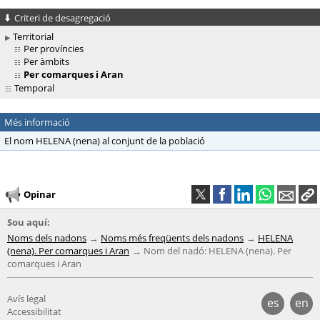
Criteri de desagregació
Territorial
Per províncies
Per àmbits
Per comarques i Aran
Temporal
Més informació
El nom HELENA (nena) al conjunt de la població
Opinar
Sou aquí:
Noms dels nadons
Noms més freqüents dels nadons
HELENA
(nena). Per comarques i Aran
Nom del nadó: HELENA (nena). Per
comarques i Aran
Avís legal
es
en
Accessibilitat