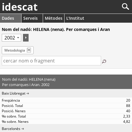
idescat
Dades
Serveis
Mètodes
L'Institut
Nom del nadó: HELENA (nena). Per comarques i Aran
Metodologia
Nom del nadó: HELENA (nena)
Per comarques i Aran. 2002
Baix Llobregat
20
88
40
2,33
4,82
Barcelonès