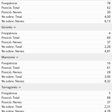
78
62
30
4,00
8,13
Gironès
4
84
37
2,28
4,81
Maresme
16
61
28
3,96
8,32
Tarragonès
5
88
37
2,31
4,78