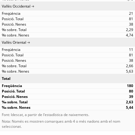
Vallès Occidental
21
81
38
2,29
4,74
Vallès Oriental
11
81
38
2,66
5,63
Total
180
80
39
2,63
5,44
Font: Idescat, a partir de l'estadística de naixements.
Nota: Només es mostren comarques amb 4 o més nadons amb el nom
seleccionat.