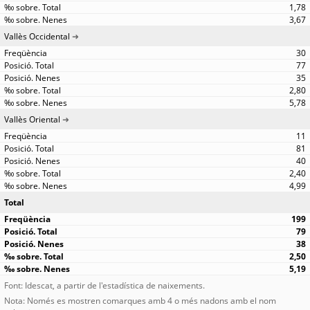
1,78
3,67
Vallès Occidental
30
77
35
2,80
5,78
Vallès Oriental
11
81
40
2,40
4,99
Total
199
79
38
2,50
5,19
Font: Idescat, a partir de l'estadística de naixements.
Nota: Només es mostren comarques amb 4 o més nadons amb el nom