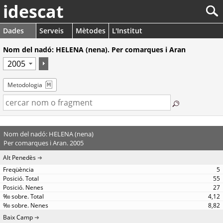
idescat
Dades
Serveis
Mètodes
L'Institut
Nom del nadó: HELENA (nena). Per comarques i Aran
Metodologia
Nom del nadó: HELENA (nena)
Per comarques i Aran. 2005
Alt Penedès
5
55
27
4,12
8,82
Baix Camp