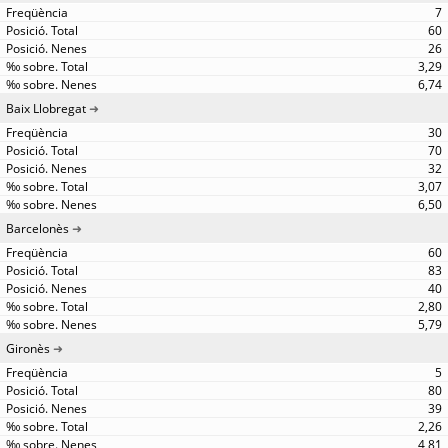
7
60
26
3,29
6,74
Baix Llobregat
30
70
32
3,07
6,50
Barcelonès
60
83
40
2,80
5,79
Gironès
5
80
39
2,26
4,81