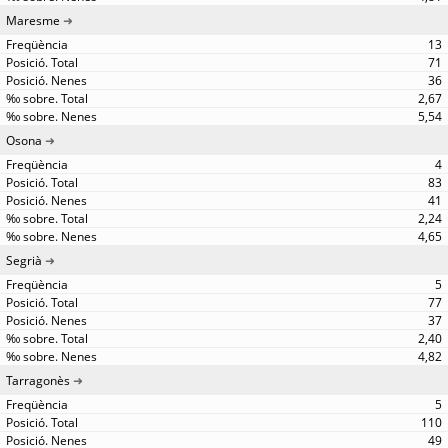
Maresme
13
71
36
2,67
5,54
Osona
4
83
41
2,24
4,65
Segrià
5
77
37
2,40
4,82
Tarragonès
5
110
49