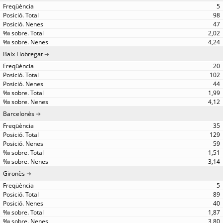
5
98
47
2,02
4,24
Baix Llobregat
20
102
44
1,99
4,12
Barcelonès
35
129
59
1,51
3,14
Gironès
5
89
40
1,87
3,80