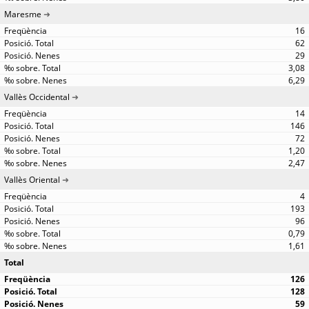
Maresme
16
62
29
3,08
6,29
Vallès Occidental
14
146
72
1,20
2,47
Vallès Oriental
4
193
96
0,79
1,61
Total
126
128
59