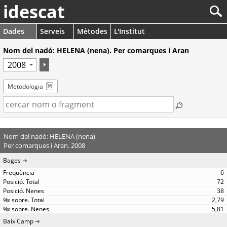
idescat
Dades
Serveis
Mètodes
L'Institut
Nom del nadó: HELENA (nena). Per comarques i Aran
Metodologia
Nom del nadó: HELENA (nena)
Per comarques i Aran. 2008
Bages
6
72
38
2,79
5,81
Baix Camp