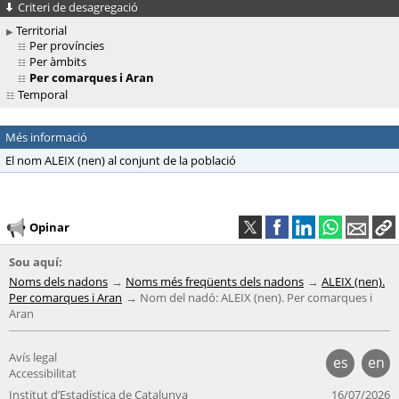
Criteri de desagregació
Territorial
Per províncies
Per àmbits
Per comarques i Aran
Temporal
Més informació
El nom ALEIX (nen) al conjunt de la població
Opinar
Sou aquí:
Noms dels nadons
Noms més freqüents dels nadons
ALEIX (nen).
Per comarques i Aran
Nom del nadó: ALEIX (nen). Per comarques i
Aran
Avís legal
es
en
Accessibilitat
Institut d’Estadística de Catalunya
16/07/2026