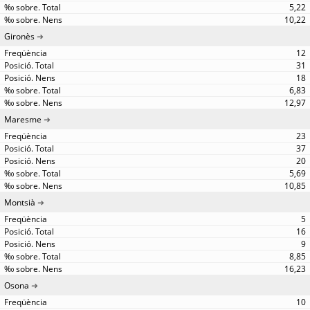
5,22
10,22
Gironès
12
31
18
6,83
12,97
Maresme
23
37
20
5,69
10,85
Montsià
5
16
9
8,85
16,23
Osona
10