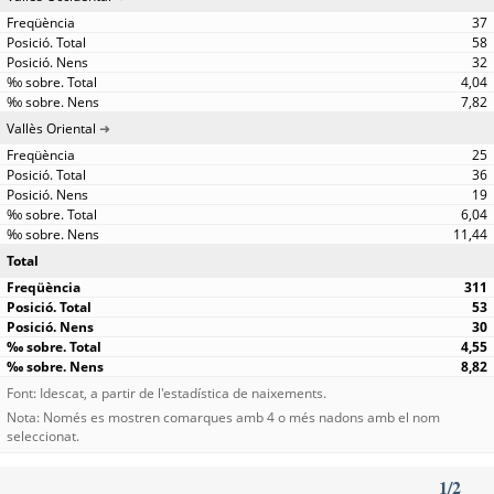
37
58
32
4,04
7,82
Vallès Oriental
25
36
19
6,04
11,44
Total
311
53
30
4,55
8,82
Font: Idescat, a partir de l'estadística de naixements.
Nota: Només es mostren comarques amb 4 o més nadons amb el nom
seleccionat.