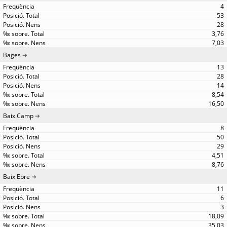
4
53
28
3,76
7,03
Bages
13
28
14
8,54
16,50
Baix Camp
8
50
29
4,51
8,76
Baix Ebre
11
6
3
18,09
35,03