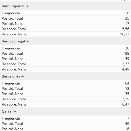
Baix Empordà
6
35
17
5,56
10,33
Baix Llobregat
20
88
49
2,33
4,49
Barcelonès
64
72
35
3,29
6,47
Garraf
7
36
18