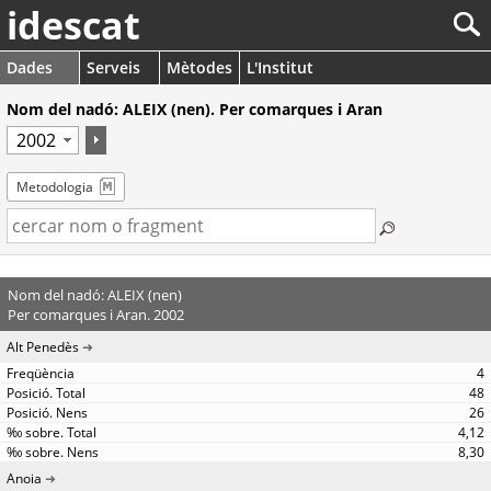
idescat
Dades
Serveis
Mètodes
L'Institut
Nom del nadó: ALEIX (nen). Per comarques i Aran
Metodologia
Nom del nadó: ALEIX (nen)
Per comarques i Aran. 2002
Alt Penedès
4
48
26
4,12
8,30
Anoia