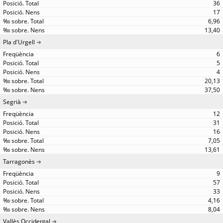
36
17
6,96
13,40
Pla d'Urgell
6
5
4
20,13
37,50
Segrià
12
31
16
7,05
13,61
Tarragonès
9
57
33
4,16
8,04
Vallès Occidental