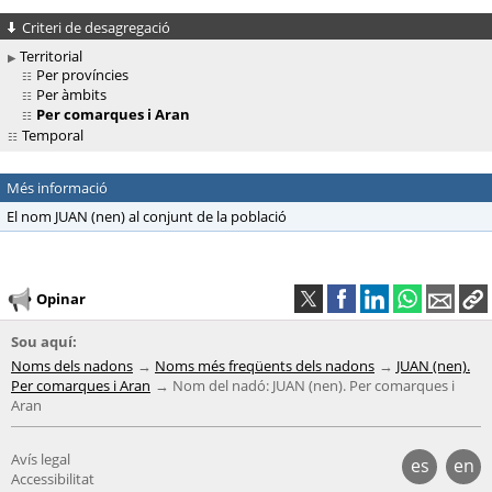
Criteri de desagregació
Territorial
Per províncies
Per àmbits
Per comarques i Aran
Temporal
Més informació
El nom JUAN (nen) al conjunt de la població
Opinar
Sou aquí:
Noms dels nadons
Noms més freqüents dels nadons
JUAN (nen).
Per comarques i Aran
Nom del nadó: JUAN (nen). Per comarques i
Aran
Avís legal
es
en
Accessibilitat