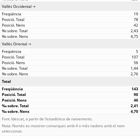
Vallès Occidental
19
78
42
2,43
4,75
Vallès Oriental
5
107
56
1,44
2,76
Total
143
90
46
2,41
4,70
Font: Idescat, a partir de l'estadística de naixements.
Nota: Només es mostren comarques amb 4 o més nadons amb el nom
seleccionat.