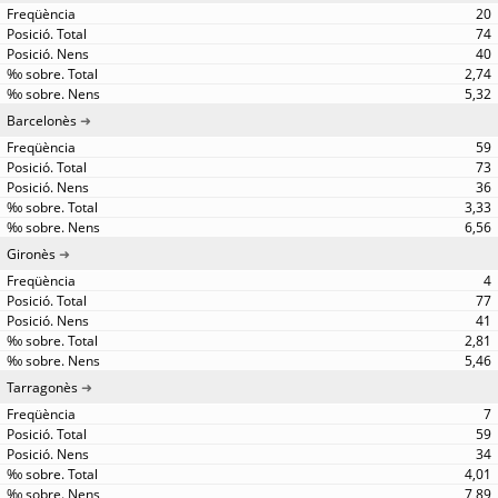
20
74
40
2,74
5,32
Barcelonès
59
73
36
3,33
6,56
Gironès
4
77
41
2,81
5,46
Tarragonès
7
59
34
4,01
7,89