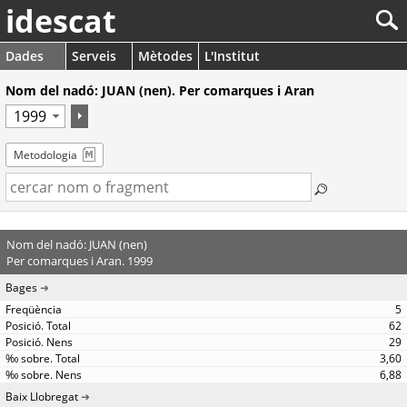
idescat
Dades
Serveis
Mètodes
L'Institut
Nom del nadó: JUAN (nen). Per comarques i Aran
Metodologia
Nom del nadó: JUAN (nen)
Per comarques i Aran. 1999
Bages
5
62
29
3,60
6,88
Baix Llobregat