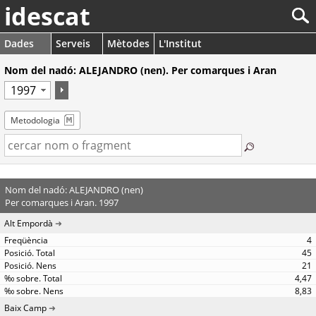
idescat
Dades
Serveis
Mètodes
L'Institut
Nom del nadó: ALEJANDRO (nen). Per comarques i Aran
Metodologia
Nom del nadó: ALEJANDRO (nen)
Per comarques i Aran. 1997
Alt Empordà
4
45
21
4,47
8,83
Baix Camp