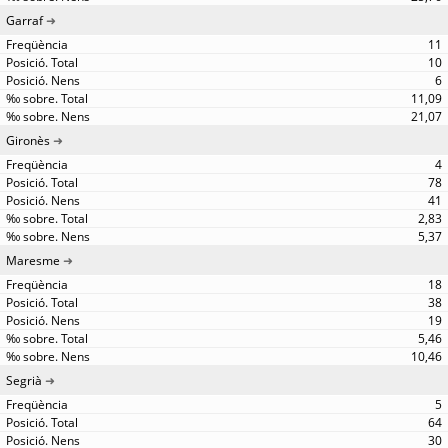
Garraf
11
10
6
11,09
21,07
Gironès
4
78
41
2,83
5,37
Maresme
18
38
19
5,46
10,46
Segrià
5
64
30