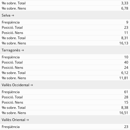
3,33
6,78
Selva
9
23
11
8,31
16,13
Tarragonès
10
40
24
6,12
11,81
Vallès Occidental
61
28
15
8,38
16,51
Vallès Oriental
23