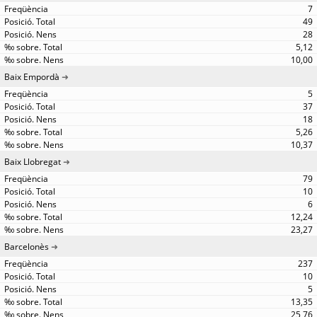
7
49
28
5,12
10,00
Baix Empordà
5
37
18
5,26
10,37
Baix Llobregat
79
10
6
12,24
23,27
Barcelonès
237
10
5
13,35
25,76