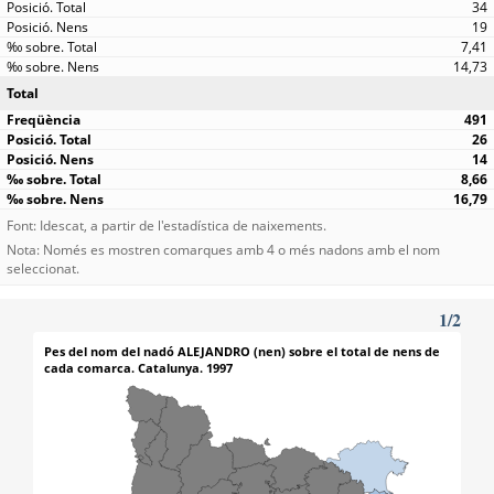
34
19
7,41
14,73
Total
491
26
14
8,66
16,79
Font: Idescat, a partir de l'estadística de naixements.
Nota: Només es mostren comarques amb 4 o més nadons amb el nom
seleccionat.