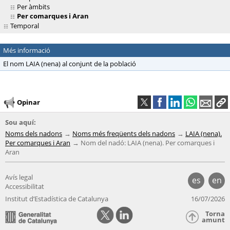
Per àmbits
Per comarques i Aran
Temporal
Més informació
El nom LAIA (nena) al conjunt de la població
Opinar
Sou aquí:
Noms dels nadons
Noms més freqüents dels nadons
LAIA (nena).
Per comarques i Aran
Nom del nadó: LAIA (nena). Per comarques i
Aran
Avís legal
es
en
Accessibilitat
Institut d’Estadística de Catalunya
16/07/2026
Torna
amunt