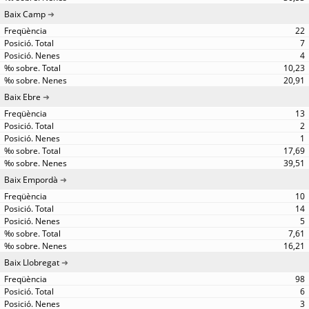
Baix Camp
22
7
4
10,23
20,91
Baix Ebre
13
2
1
17,69
39,51
Baix Empordà
10
14
5
7,61
16,21
Baix Llobregat
98
6
3