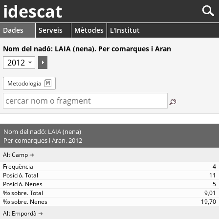
idescat
Dades
Serveis
Mètodes
L'Institut
Nom del nadó: LAIA (nena). Per comarques i Aran
Metodologia
Nom del nadó: LAIA (nena)
Per comarques i Aran. 2012
Alt Camp
4
11
5
9,01
19,70
Alt Empordà