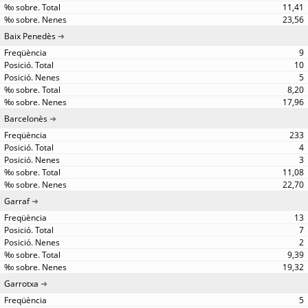
11,41
23,56
Baix Penedès
9
10
5
8,20
17,96
Barcelonès
233
4
3
11,08
22,70
Garraf
13
7
2
9,39
19,32
Garrotxa
5