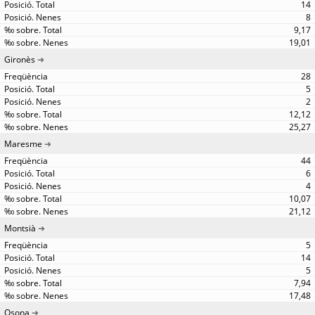
14
8
9,17
19,01
Gironès
28
5
2
12,12
25,27
Maresme
44
6
4
10,07
21,12
Montsià
5
14
5
7,94
17,48
Osona