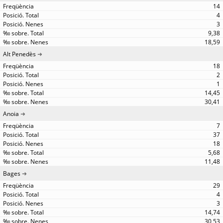
14
4
3
9,38
18,59
Alt Penedès
18
2
1
14,45
30,41
Anoia
7
37
18
5,68
11,48
Bages
29
4
3
14,74
30,53