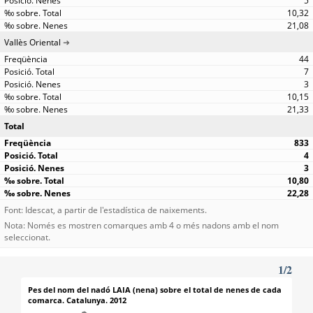
5
10,32
21,08
Vallès Oriental
44
7
3
10,15
21,33
Total
833
4
3
10,80
22,28
Font: Idescat, a partir de l'estadística de naixements.
Nota: Només es mostren comarques amb 4 o més nadons amb el nom
seleccionat.