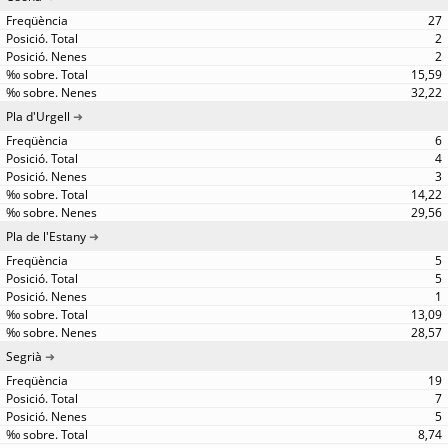
27
2
2
15,59
32,22
Pla d'Urgell
6
4
3
14,22
29,56
Pla de l'Estany
5
5
1
13,09
28,57
Segrià
19
7
5
8,74