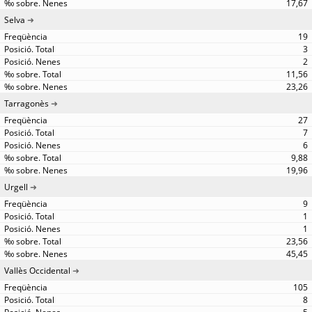
17,67
Selva
19
3
2
11,56
23,26
Tarragonès
27
7
6
9,88
19,96
Urgell
9
1
1
23,56
45,45
Vallès Occidental
105
8