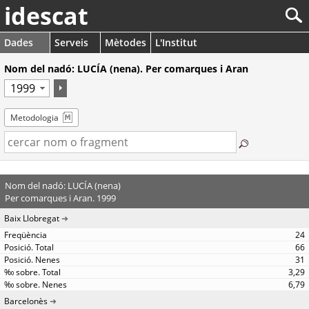
idescat
Dades
Serveis
Mètodes
L'Institut
Nom del nadó: LUCÍA (nena). Per comarques i Aran
Metodologia
Nom del nadó: LUCÍA (nena)
Per comarques i Aran. 1999
Baix Llobregat
24
66
31
3,29
6,79
Barcelonès