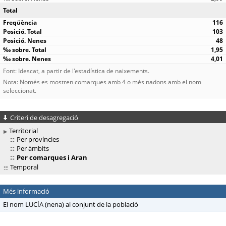
Total
116
103
48
1,95
4,01
Font: Idescat, a partir de l'estadística de naixements.
Nota: Només es mostren comarques amb 4 o més nadons amb el nom
seleccionat.
Criteri de desagregació
Territorial
Per províncies
Per àmbits
Per comarques i Aran
Temporal
Més informació
El nom LUCÍA (nena) al conjunt de la població