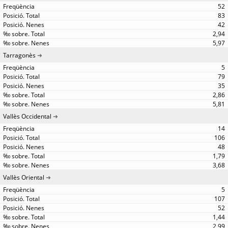
52
83
42
2,94
5,97
Tarragonès
5
79
35
2,86
5,81
Vallès Occidental
14
106
48
1,79
3,68
Vallès Oriental
5
107
52
1,44
2,99