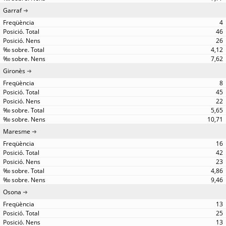
Garraf
4
46
26
4,12
7,62
Gironès
8
45
22
5,65
10,71
Maresme
16
42
23
4,86
9,46
Osona
13
25
13