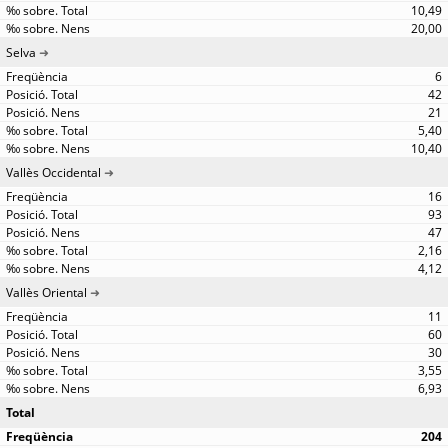
10,49
20,00
Selva
6
42
21
5,40
10,40
Vallès Occidental
16
93
47
2,16
4,12
Vallès Oriental
11
60
30
3,55
6,93
Total
204