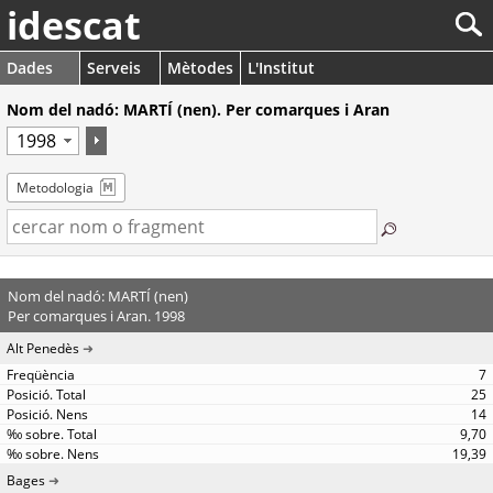
idescat
Dades
Serveis
Mètodes
L'Institut
Nom del nadó: MARTÍ (nen). Per comarques i Aran
Metodologia
Nom del nadó: MARTÍ (nen)
Per comarques i Aran. 1998
Alt Penedès
7
25
14
9,70
19,39
Bages