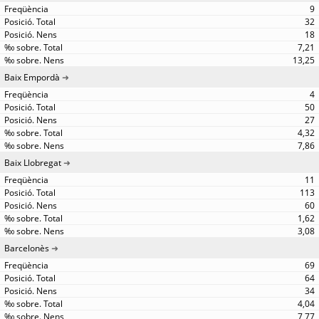
9
32
18
7,21
13,25
Baix Empordà
4
50
27
4,32
7,86
Baix Llobregat
11
113
60
1,62
3,08
Barcelonès
69
64
34
4,04
7,77