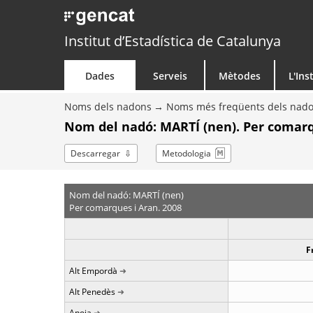
Institut d’Estadística de Catalunya
Dades
Serveis
Mètodes
L'Ins
Noms dels nadons
Noms més freqüents dels nad
Nom del nadó: MARTÍ (nen). Per comarq
Descarregar
Metodologia
Nom del nadó: MARTÍ (nen)
Per comarques i Aran. 2008
F
Alt Empordà
Alt Penedès
Anoia