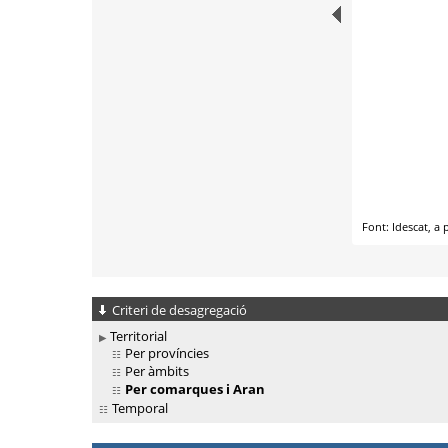
Criteri de desagregació
Territorial
Per províncies
Per àmbits
Per comarques i Aran
Temporal