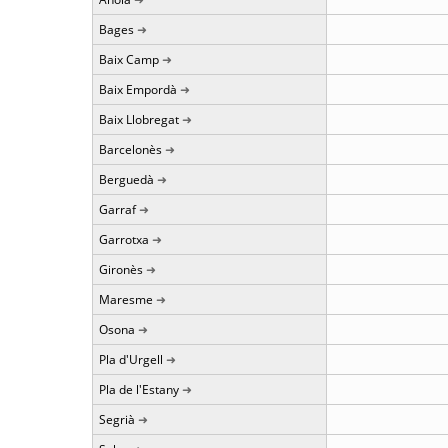
Bages
Baix Camp
Baix Empordà
Baix Llobregat
Barcelonès
Berguedà
Garraf
Garrotxa
Gironès
Maresme
Osona
Pla d'Urgell
Pla de l'Estany
Segrià