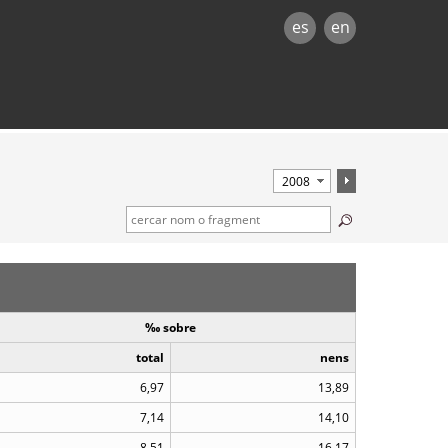
es
en
‰ sobre
total
nens
6,97
13,89
7,14
14,10
8,51
16,17