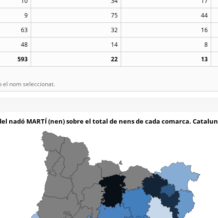
10
34
17
9
75
44
63
32
16
48
14
8
593
22
13
el nom seleccionat.