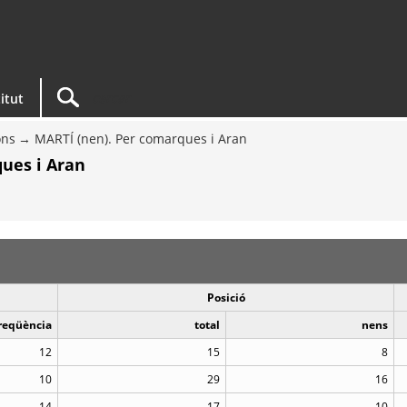
titut
ons
MARTÍ (nen). Per comarques i Aran
ues i Aran
Posició
reqüència
total
nens
12
15
8
10
29
16
14
17
10