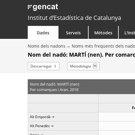
Institut d’Estadística de Catalunya
Dades
Serveis
Mètodes
L'Ins
Noms dels nadons
Noms més freqüents dels nad
Nom del nadó: MARTÍ (nen). Per comarq
Descarregar
Metodologia
Nom del nadó: MARTÍ (nen)
Per comarques i Aran. 2018
F
Alt Empordà
Alt Penedès
Anoia