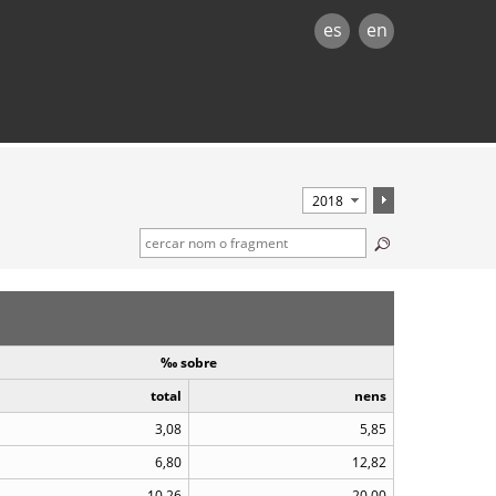
es
en
‰ sobre
total
nens
3,08
5,85
6,80
12,82
10,26
20,00