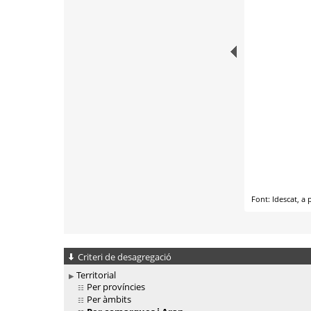
Criteri de desagregació
Territorial
Per províncies
Per àmbits