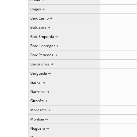
Bages
Baix Camp
Baix Ebre
Baix Empordà
Baix Llobregat
Baix Penedès
Barcelonès
Berguedà
Garraf
Garrotxa
Gironès
Maresme
Montsià
Noguera