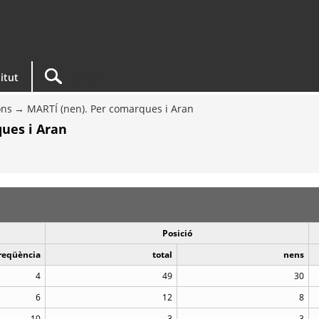
titut
ons
MARTÍ (nen). Per comarques i Aran
ues i Aran
Posició
reqüència
total
nens
4
49
30
6
12
8
10
3
3