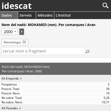
idescat
Dades
Serveis
Mètodes
L'Institut
Nom del nadó: MOHAMED (nen). Per comarques i Aran
Metodologia
Nom del nadó: MOHAMED (nen)
Per comarques i Aran. 2000
Alt Empordà
5
39
19
5,26
10,71
Alt Penedès