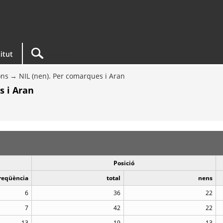
titut
ons
NIL (nen). Per comarques i Aran
s i Aran
Posició
reqüència
total
nens
6
36
22
7
42
22
13
19
13