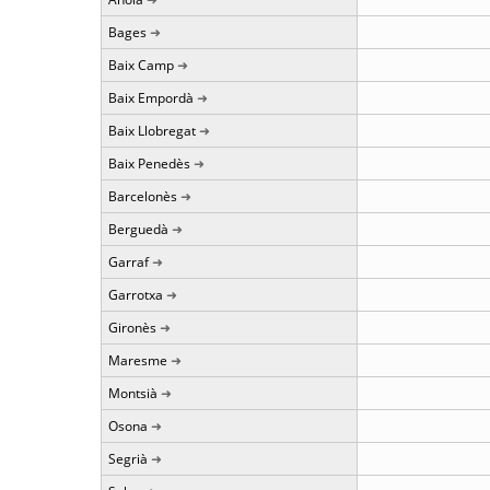
Bages
Baix Camp
Baix Empordà
Baix Llobregat
Baix Penedès
Barcelonès
Berguedà
Garraf
Garrotxa
Gironès
Maresme
Montsià
Osona
Segrià