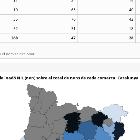
11
24
14
10
65
40
35
76
42
32
31
18
368
47
28
el nom seleccionat.