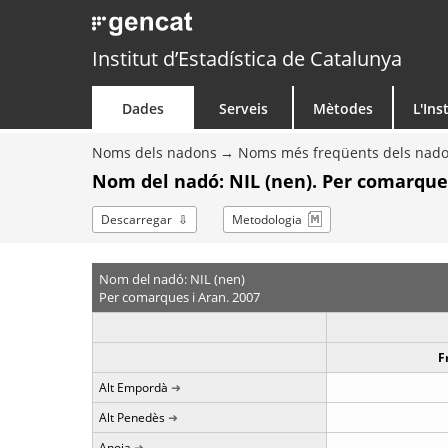
Institut d’Estadística de Catalunya
Dades
Serveis
Mètodes
L'Ins
Noms dels nadons
Noms més freqüents dels nad
Nom del nadó: NIL (nen). Per comarque
Descarregar
Metodologia
Nom del nadó: NIL (nen)
Per comarques i Aran. 2007
F
Alt Empordà
Alt Penedès
Anoia