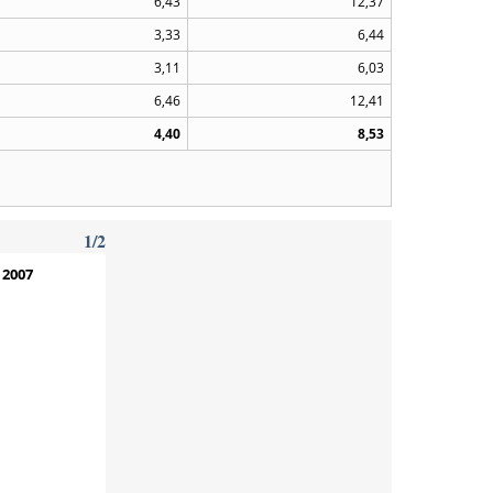
6,43
12,37
3,33
6,44
3,11
6,03
6,46
12,41
4,40
8,53