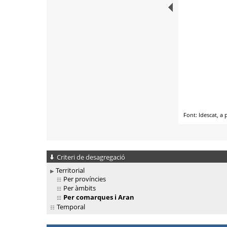
Criteri de desagregació
Territorial
Per províncies
Per àmbits
Per comarques i Aran
Temporal