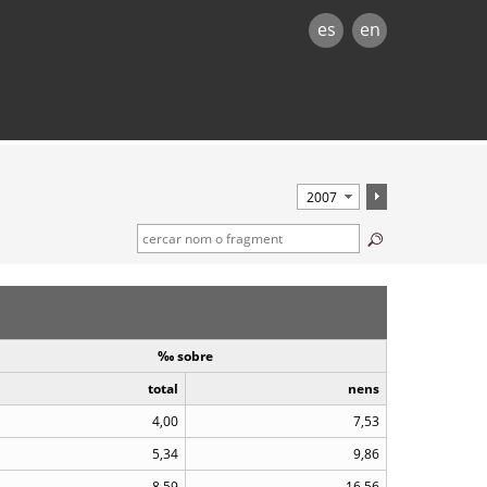
es
en
‰ sobre
total
nens
4,00
7,53
5,34
9,86
8,59
16,56