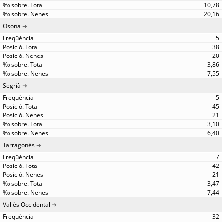
10,78
20,16
Osona
5
38
20
3,86
7,55
Segrià
5
45
21
3,10
6,40
Tarragonès
7
42
21
3,47
7,44
Vallès Occidental
32