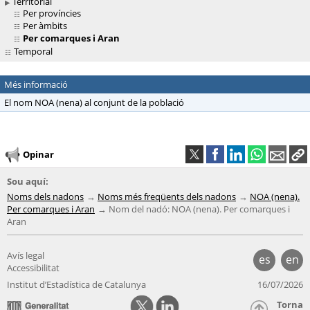
Territorial
Per províncies
Per àmbits
Per comarques i Aran
Temporal
Més informació
El nom NOA (nena) al conjunt de la població
Opinar
Sou aquí:
Noms dels nadons
Noms més freqüents dels nadons
NOA (nena).
Per comarques i Aran
Nom del nadó: NOA (nena). Per comarques i
Aran
Avís legal
es
en
Accessibilitat
Institut d’Estadística de Catalunya
16/07/2026
Torna