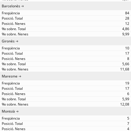
Barcelonès
84
28
12
4,86
9,99
Gironès
10
17
8
5,66
11,68
Maresme
19
17
6
5,99
12,08
Montsià
5
7
4