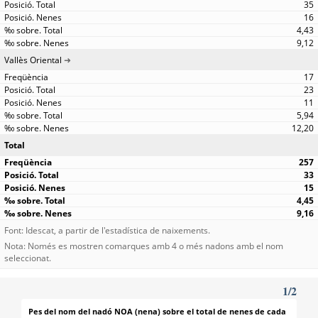
35
16
4,43
9,12
Vallès Oriental
17
23
11
5,94
12,20
Total
257
33
15
4,45
9,16
Font: Idescat, a partir de l'estadística de naixements.
Nota: Només es mostren comarques amb 4 o més nadons amb el nom
seleccionat.