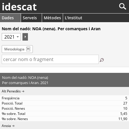
idescat
Dades
Serveis
Mètodes
L'Institut
Nom del nadó: NOA (nena). Per comarques i Aran
Metodologia
Nom del nadó: NOA (nena)
Per comarques i Aran. 2021
Alt Penedès
5
27
10
5,45
11,90
Anoia