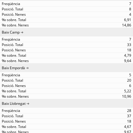
7
8
4
6,91
14,86
Baix Camp
7
33
18
4,79
9,64
Baix Empordà
5
20
6
5,22
10,96
Baix Llobregat
28
37
18
4,67
9,67