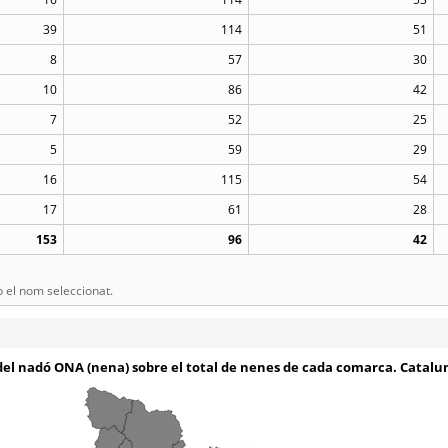
39
114
51
8
57
30
10
86
42
7
52
25
5
59
29
16
115
54
17
61
28
153
96
42
el nom seleccionat.