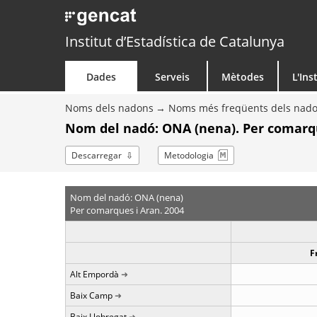
Institut d’Estadística de Catalunya
Dades
Serveis
Mètodes
L'Ins
Noms dels nadons
Noms més freqüents dels nad
Nom del nadó: ONA (nena). Per comarq
Descarregar
Metodologia
Nom del nadó: ONA (nena)
Per comarques i Aran. 2004
F
Alt Empordà
Baix Camp
Baix Llobregat