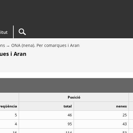
titut
ons
ONA (nena). Per comarques i Aran
ues i Aran
Posició
reqüència
total
nenes
5
46
25
4
95
43
16
114
53