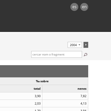
es
en
‰ sobre
total
nenes
3,90
7,82
2,03
4,13
1,70
3,56