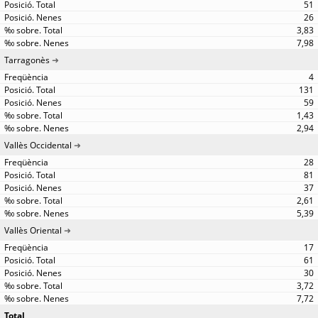
51
26
3,83
7,98
Tarragonès
4
131
59
1,43
2,94
Vallès Occidental
28
81
37
2,61
5,39
Vallès Oriental
17
61
30
3,72
7,72
Total