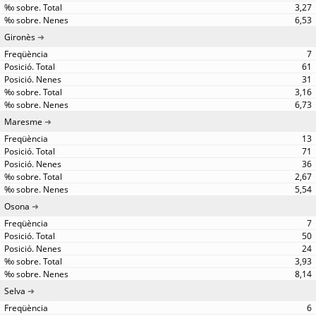
3,27
6,53
Gironès
7
61
31
3,16
6,73
Maresme
13
71
36
2,67
5,54
Osona
7
50
24
3,93
8,14
Selva
6