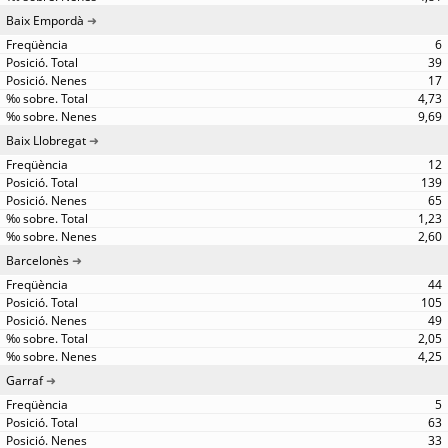
Baix Empordà
6
39
17
4,73
9,69
Baix Llobregat
12
139
65
1,23
2,60
Barcelonès
44
105
49
2,05
4,25
Garraf
5
63
33