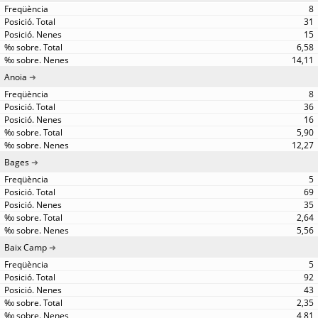
8
31
15
6,58
14,11
Anoia
8
36
16
5,90
12,27
Bages
5
69
35
2,64
5,56
Baix Camp
5
92
43
2,35
4,81