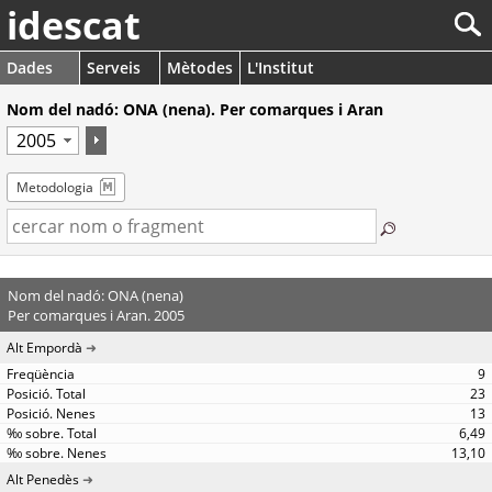
idescat
Dades
Serveis
Mètodes
L'Institut
Nom del nadó: ONA (nena). Per comarques i Aran
Metodologia
Nom del nadó: ONA (nena)
Per comarques i Aran. 2005
Alt Empordà
9
23
13
6,49
13,10
Alt Penedès