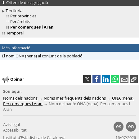
Criteri de desagregació
Territorial
Per províncies
Per àmbits
Per comarques i Aran
Temporal
Més informació
El nom ONA (nena) al conjunt de la població
Opinar
Sou aquí:
Noms dels nadons
Noms més freqüents dels nadons
ONA (nena).
Per comarques i Aran
Nom del nadó: ONA (nena). Per comarques i
Aran
Avís legal
es
en
Accessibilitat
Institut d’Estadística de Catalunya
16/07/2026