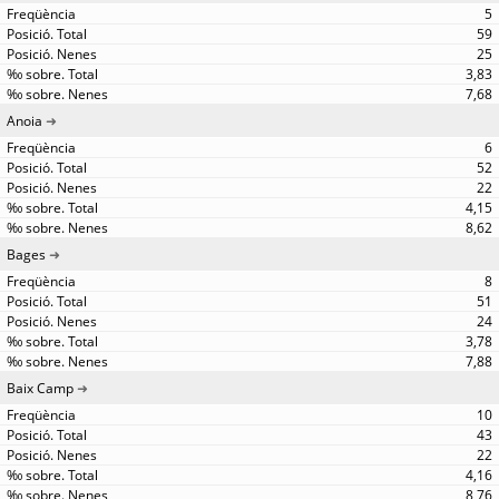
5
59
25
3,83
7,68
Anoia
6
52
22
4,15
8,62
Bages
8
51
24
3,78
7,88
Baix Camp
10
43
22
4,16
8,76