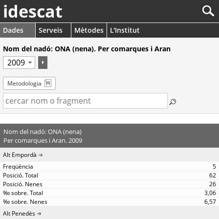
idescat
Dades
Serveis
Mètodes
L'Institut
Nom del nadó: ONA (nena). Per comarques i Aran
Metodologia
Nom del nadó: ONA (nena)
Per comarques i Aran. 2009
Alt Empordà
5
62
26
3,06
6,57
Alt Penedès