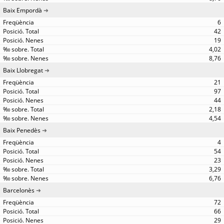
Baix Empordà
6
42
19
4,02
8,76
Baix Llobregat
21
97
44
2,18
4,54
Baix Penedès
4
54
23
3,29
6,76
Barcelonès
72
66
29