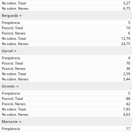
3,27
6,75
Berguedà
5
10
6
12,79
24,75
Garraf
4
70
36
2,59
5,44
Gironès
5
88
42
1,93
4,03
Maresme
17