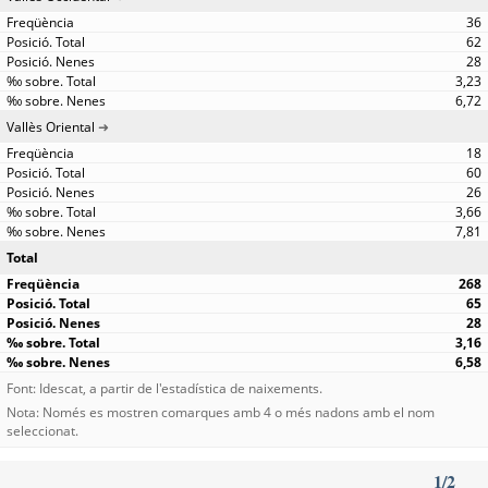
36
62
28
3,23
6,72
Vallès Oriental
18
60
26
3,66
7,81
Total
268
65
28
3,16
6,58
Font: Idescat, a partir de l'estadística de naixements.
Nota: Només es mostren comarques amb 4 o més nadons amb el nom
seleccionat.