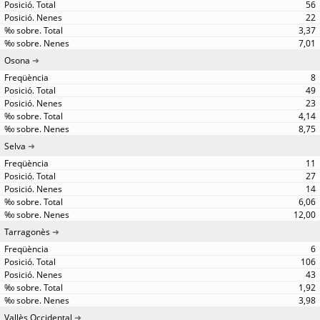
56
22
3,37
7,01
Osona
8
49
23
4,14
8,75
Selva
11
27
14
6,06
12,00
Tarragonès
6
106
43
1,92
3,98
Vallès Occidental