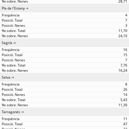
28,71
Pla de l'Estany
4
7
3
11,70
24,10
Segrià
16
15
7
7,76
16,24
Selva
8
26
14
5,43
11,30
Tarragonès
11
47