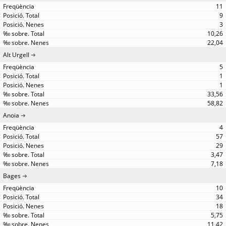
11
9
3
10,26
22,04
Alt Urgell
5
1
1
33,56
58,82
Anoia
4
57
29
3,47
7,18
Bages
10
34
18
5,75
11,42