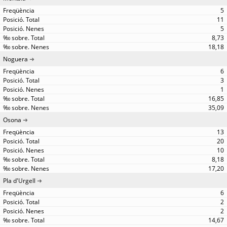
5
11
5
8,73
18,18
Noguera
6
3
1
16,85
35,09
Osona
13
20
10
8,18
17,20
Pla d'Urgell
6
2
2
14,67