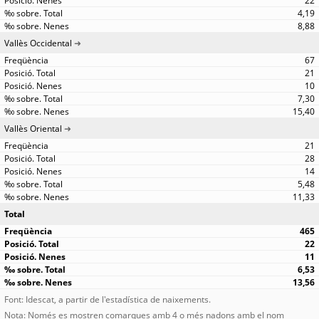
22
4,19
8,88
Vallès Occidental
67
21
10
7,30
15,40
Vallès Oriental
21
28
14
5,48
11,33
Total
465
22
11
6,53
13,56
Font: Idescat, a partir de l'estadística de naixements.
Nota: Només es mostren comarques amb 4 o més nadons amb el nom