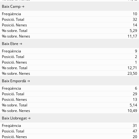
Baix Camp
10
32
14
5,29
11,17
Baix Ebre
9
2
1
12,71
23,50
Baix Empordà
6
29
13
5,14
10,49
Baix Llobregat
31
47
20