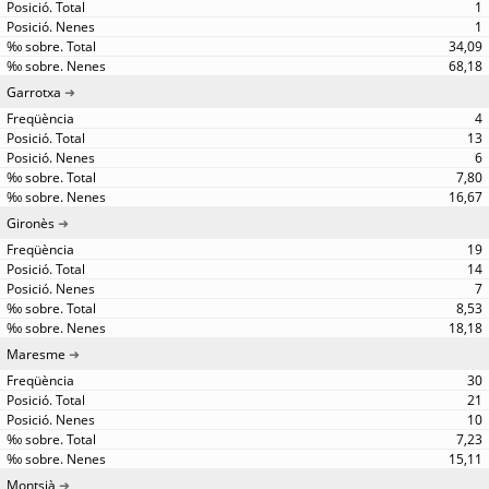
1
1
34,09
68,18
Garrotxa
4
13
6
7,80
16,67
Gironès
19
14
7
8,53
18,18
Maresme
30
21
10
7,23
15,11
Montsià