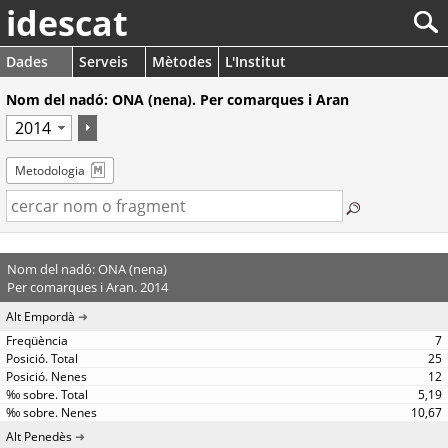
idescat
Dades
Serveis
Mètodes
L'Institut
Nom del nadó: ONA (nena). Per comarques i Aran
Metodologia
Nom del nadó: ONA (nena)
Per comarques i Aran. 2014
Alt Empordà
7
25
12
5,19
10,67
Alt Penedès