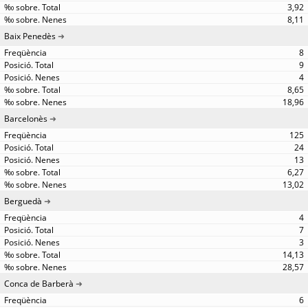
3,92
8,11
Baix Penedès
8
9
4
8,65
18,96
Barcelonès
125
24
13
6,27
13,02
Berguedà
4
7
3
14,13
28,57
Conca de Barberà
6