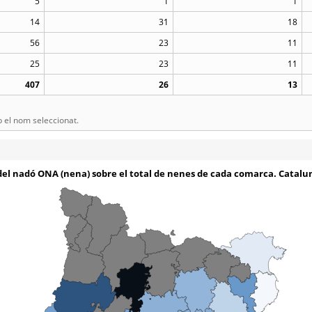
5
1
1
14
31
18
56
23
11
25
23
11
407
26
13
el nom seleccionat.