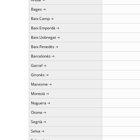
Bages
Baix Camp
Baix Empordà
Baix Llobregat
Baix Penedès
Barcelonès
Garraf
Gironès
Maresme
Montsià
Noguera
Osona
Segrià
Selva