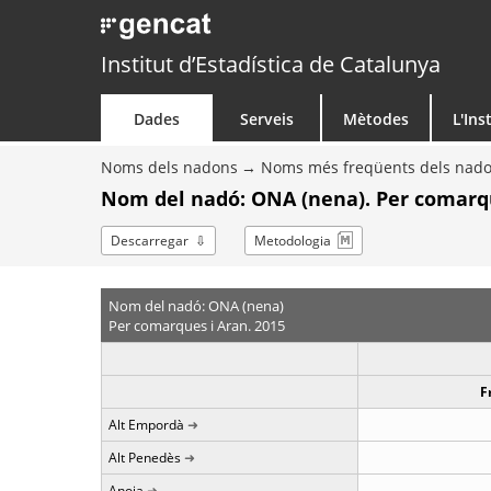
Institut d’Estadística de Catalunya
Dades
Serveis
Mètodes
L'Ins
Noms dels nadons
Noms més freqüents dels nad
Nom del nadó: ONA (nena). Per comarq
Descarregar
Metodologia
Nom del nadó: ONA (nena)
Per comarques i Aran. 2015
F
Alt Empordà
Alt Penedès
Anoia