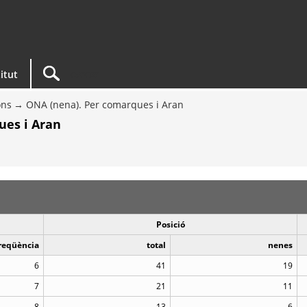
titut
ons
ONA (nena). Per comarques i Aran
ues i Aran
Posició
reqüència
total
nenes
6
41
19
7
21
11
8
13
6