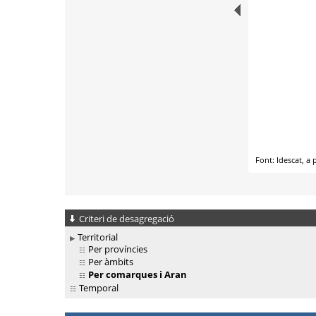
Criteri de desagregació
Territorial
Per províncies
Per àmbits
Per comarques i Aran
Temporal