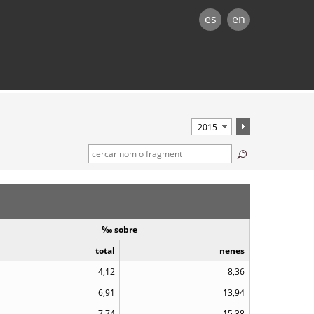
es
en
‰ sobre
total
nenes
4,12
8,36
6,91
13,94
7,74
15,38