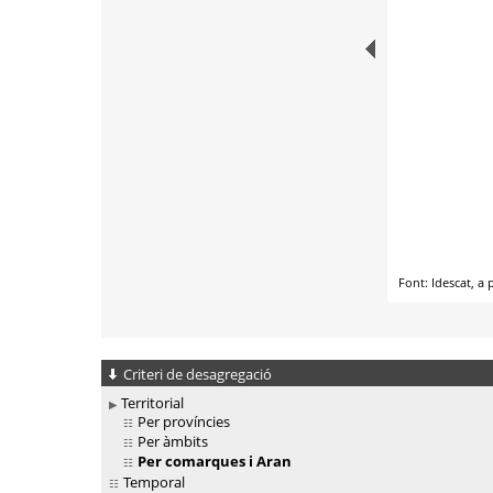
Criteri de desagregació
Territorial
Per províncies
Per àmbits
Per comarques i Aran
Temporal