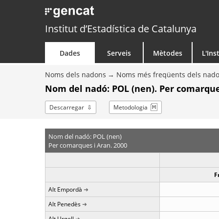
Institut d’Estadística de Catalunya
Dades
Serveis
Mètodes
L'Ins
Noms dels nadons
Noms més freqüents dels nad
Nom del nadó: POL (nen). Per comarque
Descarregar
Metodologia
Nom del nadó: POL (nen)
Per comarques i Aran. 2000
F
Alt Empordà
Alt Penedès
Alt Urgell