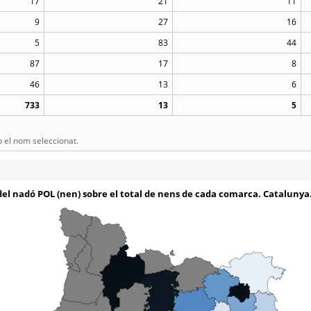
17
21
11
9
27
16
5
83
44
87
17
8
46
13
6
733
13
5
el nom seleccionat.