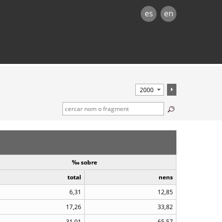
es
en
‰ sobre
total
nens
6,31
12,85
17,26
33,82
31,01
65,57