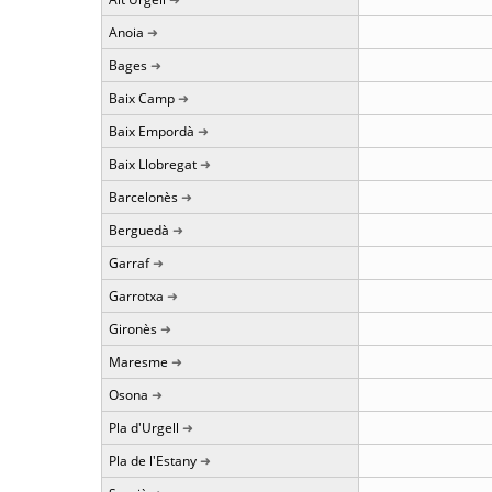
Anoia
Bages
Baix Camp
Baix Empordà
Baix Llobregat
Barcelonès
Berguedà
Garraf
Garrotxa
Gironès
Maresme
Osona
Pla d'Urgell
Pla de l'Estany