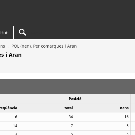
titut
ons
POL (nen). Per comarques i Aran
s i Aran
Posició
reqüència
total
nens
6
34
16
14
7
5
4
2
2