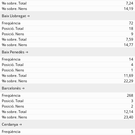
7,24
14,19
Baix Llobregat
72
18
9
7,59
14,77
Baix Penedès
14
4
1
11,69
22,29
Barcelonès
268
3
2
12,14
23,40
Cerdanya
5