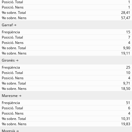
1
1
28,41
57,47
Garraf
15
7
4
9,90
19,11
Gironès
25
10
4
9,71
18,50
Maresme
51
6
4
10,31
19,83
Montsià