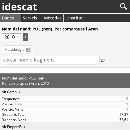
idescat
Dades
Serveis
Mètodes
L'Institut
Nom del nadó: POL (nen). Per comarques i Aran
Metodologia
Nom del nadó: POL (nen)
Per comarques i Aran. 2010
Alt Camp
9
1
1
17,37
32,61
Alt Empordà