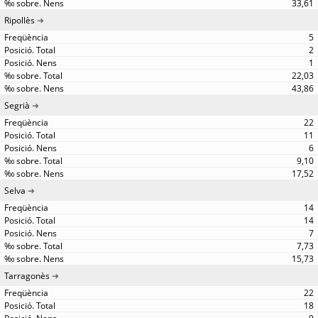
33,61
Ripollès
5
2
1
22,03
43,86
Segrià
22
11
6
9,10
17,52
Selva
14
14
7
7,73
15,73
Tarragonès
22
18