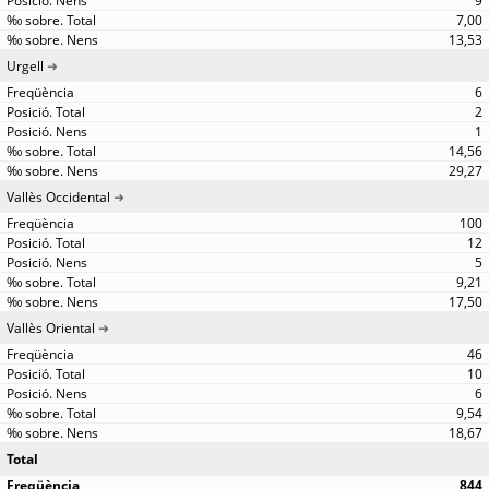
9
7,00
13,53
Urgell
6
2
1
14,56
29,27
Vallès Occidental
100
12
5
9,21
17,50
Vallès Oriental
46
10
6
9,54
18,67
Total
844