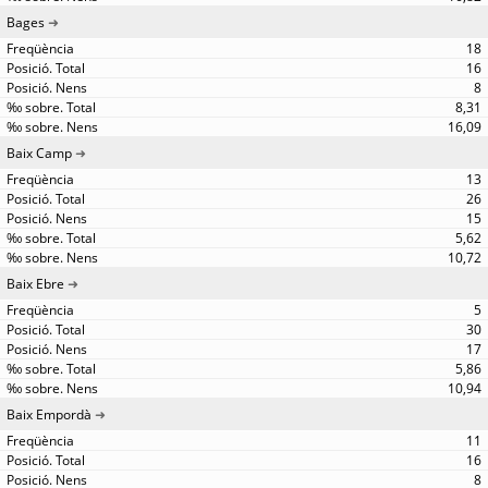
Bages
18
16
8
8,31
16,09
Baix Camp
13
26
15
5,62
10,72
Baix Ebre
5
30
17
5,86
10,94
Baix Empordà
11
16
8