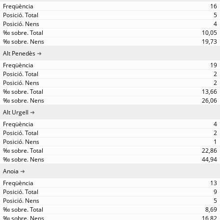
16
5
4
10,05
19,73
Alt Penedès
19
2
2
13,66
26,06
Alt Urgell
4
2
1
22,86
44,94
Anoia
13
9
5
8,69
16,82